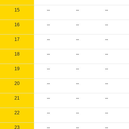
15
--
--
--
16
--
--
--
17
--
--
--
18
--
--
--
19
--
--
--
20
--
--
--
21
--
--
--
22
--
--
--
23
--
--
--