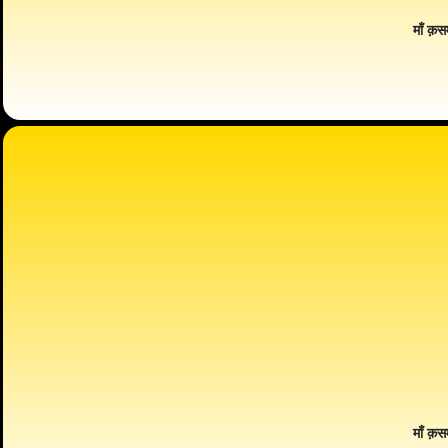
माँ क़स
माँ क़स