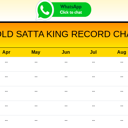
LD SATTA KING RECORD CHA
Apr
May
Jun
Jul
Aug
--
--
--
--
--
--
--
--
--
--
--
--
--
--
--
--
--
--
--
--
--
--
--
--
--