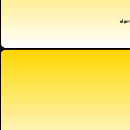
माँ क़स