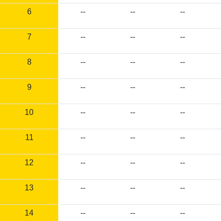
6
--
--
--
7
--
--
--
8
--
--
--
9
--
--
--
10
--
--
--
11
--
--
--
12
--
--
--
13
--
--
--
14
--
--
--