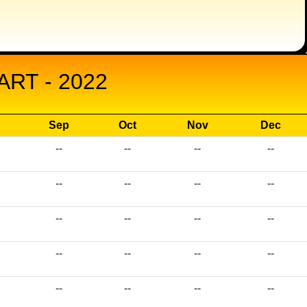
RT - 2022
Sep
Oct
Nov
Dec
--
--
--
--
--
--
--
--
--
--
--
--
--
--
--
--
--
--
--
--