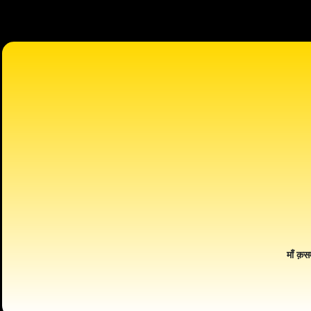
माँ क़स