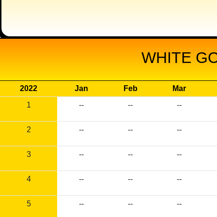
WHITE GO
2022
Jan
Feb
Mar
1
--
--
--
2
--
--
--
3
--
--
--
4
--
--
--
5
--
--
--