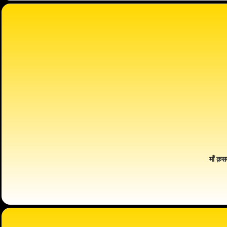
माँ क़स