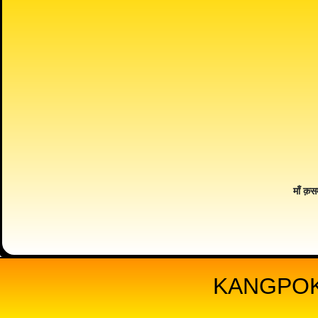
माँ क़स
KANGPOK