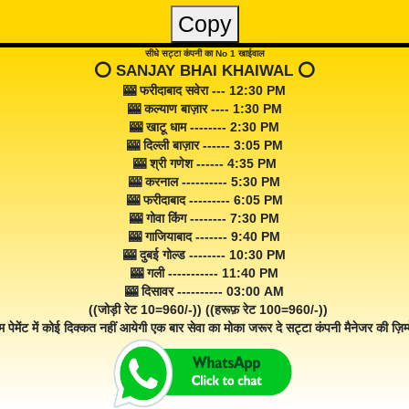
Copy
सीधे सट्टा कंपनी का No 1 खाईवाल
⭕️ SANJAY BHAI KHAIWAL ⭕️
🎰 फरीदाबाद सवेरा --- 12:30 PM
🎰 कल्याण बाज़ार ---- 1:30 PM
🎰 खाटू धाम -------- 2:30 PM
🎰 दिल्ली बाज़ार ------ 3:05 PM
🎰 श्री गणेश ------ 4:35 PM
🎰 करनाल ---------- 5:30 PM
🎰 फरीदाबाद --------- 6:05 PM
🎰 गोवा किंग -------- 7:30 PM
🎰 गाजियाबाद ------- 9:40 PM
🎰 दुबई गोल्ड -------- 10:30 PM
🎰 गली ----------- 11:40 PM
🎰 दिसावर ---------- 03:00 AM
((जोड़ी रेट 10=960/-)) ((हरूफ़ रेट 100=960/-))
म पेमेंट में कोई दिक्कत नहीं आयेगी एक बार सेवा का मोका जरूर दे सट्टा कंपनी मैनेजर की ज़िम्म