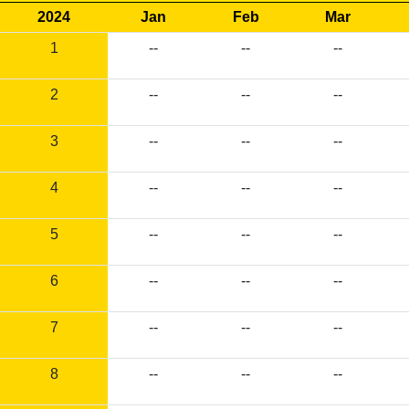
2024
Jan
Feb
Mar
1
--
--
--
2
--
--
--
3
--
--
--
4
--
--
--
5
--
--
--
6
--
--
--
7
--
--
--
8
--
--
--