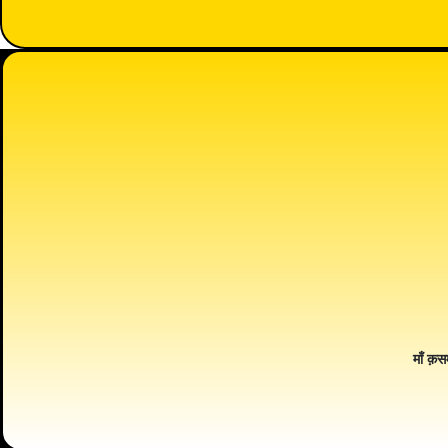
माँ क़स