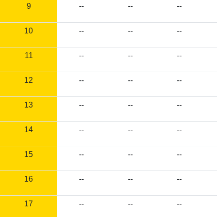
9
--
--
--
10
--
--
--
11
--
--
--
12
--
--
--
13
--
--
--
14
--
--
--
15
--
--
--
16
--
--
--
17
--
--
--