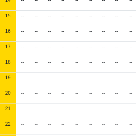
14
--
--
--
--
--
--
--
--
--
15
--
--
--
--
--
--
--
--
--
16
--
--
--
--
--
--
--
--
--
17
--
--
--
--
--
--
--
--
--
18
--
--
--
--
--
--
--
--
--
19
--
--
--
--
--
--
--
--
--
20
--
--
--
--
--
--
--
--
--
21
--
--
--
--
--
--
--
--
--
22
--
--
--
--
--
--
--
--
--