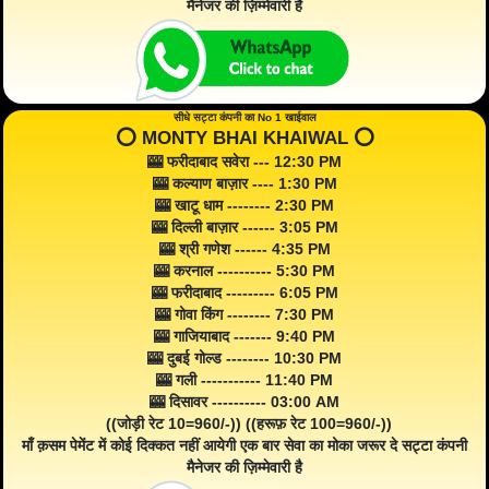
मैनेजर की ज़िम्मेवारी है
सीधे सट्टा कंपनी का No 1 खाईवाल
⭕️ MONTY BHAI KHAIWAL ⭕️
🎰 फरीदाबाद सवेरा --- 12:30 PM
🎰 कल्याण बाज़ार ---- 1:30 PM
🎰 खाटू धाम -------- 2:30 PM
🎰 दिल्ली बाज़ार ------ 3:05 PM
🎰 श्री गणेश ------ 4:35 PM
🎰 करनाल ---------- 5:30 PM
🎰 फरीदाबाद --------- 6:05 PM
🎰 गोवा किंग -------- 7:30 PM
🎰 गाजियाबाद ------- 9:40 PM
🎰 दुबई गोल्ड -------- 10:30 PM
🎰 गली ----------- 11:40 PM
🎰 दिसावर ---------- 03:00 AM
((जोड़ी रेट 10=960/-)) ((हरूफ़ रेट 100=960/-))
माँ क़सम पेमेंट में कोई दिक्कत नहीं आयेगी एक बार सेवा का मोका जरूर दे सट्टा कंपनी
मैनेजर की ज़िम्मेवारी है