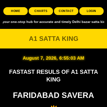
HOME
CHARTS
CONTACT
LOGIN
-stop hub for accurate and timely Delhi bazar satta king, covering a
A1 SATTA KING
August 7, 2026, 6:55:04 AM
FASTAST RESULS OF A1 SATTA
KING
FARIDABAD SAVERA