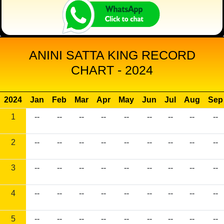
ANINI SATTA KING RECORD
CHART - 2024
2024
Jan
Feb
Mar
Apr
May
Jun
Jul
Aug
Sep
1
--
--
--
--
--
--
--
--
--
2
--
--
--
--
--
--
--
--
--
3
--
--
--
--
--
--
--
--
--
4
--
--
--
--
--
--
--
--
--
5
--
--
--
--
--
--
--
--
--