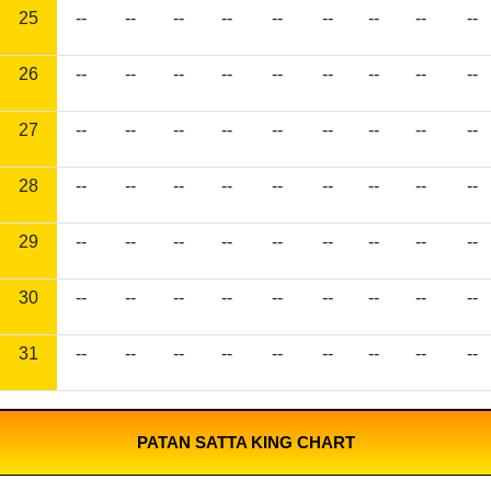
25
--
--
--
--
--
--
--
--
--
26
--
--
--
--
--
--
--
--
--
27
--
--
--
--
--
--
--
--
--
28
--
--
--
--
--
--
--
--
--
29
--
--
--
--
--
--
--
--
--
30
--
--
--
--
--
--
--
--
--
31
--
--
--
--
--
--
--
--
--
PATAN SATTA KING CHART