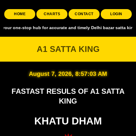
HOME
CHARTS
CONTACT
LOGIN
stop hub for accurate and timely Delhi bazar satta king, covering a
A1 SATTA KING
August 7, 2026, 8:57:04 AM
FASTAST RESULS OF A1 SATTA
KING
KHATU DHAM