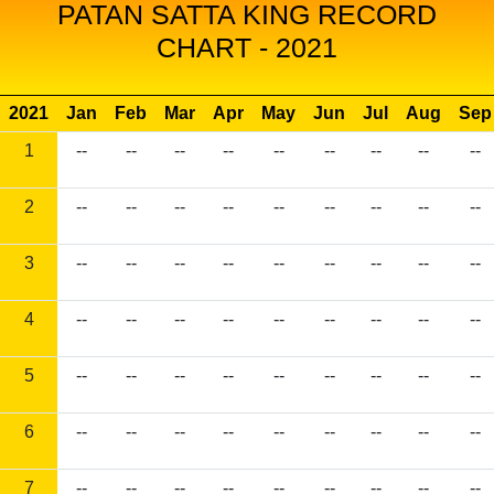
PATAN SATTA KING RECORD
CHART - 2021
2021
Jan
Feb
Mar
Apr
May
Jun
Jul
Aug
Sep
1
--
--
--
--
--
--
--
--
--
2
--
--
--
--
--
--
--
--
--
3
--
--
--
--
--
--
--
--
--
4
--
--
--
--
--
--
--
--
--
5
--
--
--
--
--
--
--
--
--
6
--
--
--
--
--
--
--
--
--
7
--
--
--
--
--
--
--
--
--