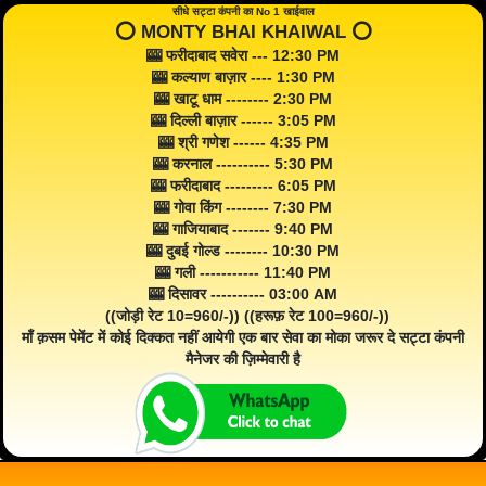
सीधे सट्टा कंपनी का No 1 खाईवाल
⭕️ MONTY BHAI KHAIWAL ⭕️
🎰 फरीदाबाद सवेरा --- 12:30 PM
🎰 कल्याण बाज़ार ---- 1:30 PM
🎰 खाटू धाम -------- 2:30 PM
🎰 दिल्ली बाज़ार ------ 3:05 PM
🎰 श्री गणेश ------ 4:35 PM
🎰 करनाल ---------- 5:30 PM
🎰 फरीदाबाद --------- 6:05 PM
🎰 गोवा किंग -------- 7:30 PM
🎰 गाजियाबाद ------- 9:40 PM
🎰 दुबई गोल्ड -------- 10:30 PM
🎰 गली ----------- 11:40 PM
🎰 दिसावर ---------- 03:00 AM
((जोड़ी रेट 10=960/-)) ((हरूफ़ रेट 100=960/-))
माँ क़सम पेमेंट में कोई दिक्कत नहीं आयेगी एक बार सेवा का मोका जरूर दे सट्टा कंपनी
मैनेजर की ज़िम्मेवारी है