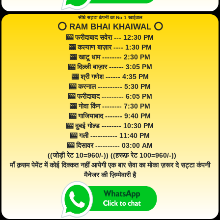
सीधे सट्टा कंपनी का No 1 खाईवाल
⭕️ RAM BHAI KHAIWAL ⭕️
🎰 फरीदाबाद सवेरा --- 12:30 PM
🎰 कल्याण बाज़ार ---- 1:30 PM
🎰 खाटू धाम -------- 2:30 PM
🎰 दिल्ली बाज़ार ------ 3:05 PM
🎰 श्री गणेश ------ 4:35 PM
🎰 करनाल ---------- 5:30 PM
🎰 फरीदाबाद --------- 6:05 PM
🎰 गोवा किंग -------- 7:30 PM
🎰 गाजियाबाद ------- 9:40 PM
🎰 दुबई गोल्ड -------- 10:30 PM
🎰 गली ----------- 11:40 PM
🎰 दिसावर ---------- 03:00 AM
((जोड़ी रेट 10=960/-)) ((हरूफ़ रेट 100=960/-))
माँ क़सम पेमेंट में कोई दिक्कत नहीं आयेगी एक बार सेवा का मोका ज़रूर दे सट्टा कंपनी
मैनेजर की ज़िम्मेवारी है