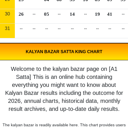
30
26
--
05
--
14
--
19
41
--
31
--
--
--
--
--
--
--
--
--
KALYAN BAZAR SATTA KING CHART
Welcome to the kalyan bazar page on [A1
Satta] This is an online hub containing
everything you might want to know about
Kalyan Bazar results including the outcome for
2026, annual charts, historical data, monthly
result archives, and up-to-date daily results.
The kalyan bazar is readily available here. This chart provides users