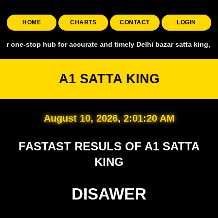
HOME
CHARTS
CONTACT
LOGIN
p hub for accurate and timely Delhi bazar satta king, covering all m
A1 SATTA KING
August 10, 2026, 2:01:21 AM
FASTAST RESULS OF A1 SATTA
KING
DISAWER