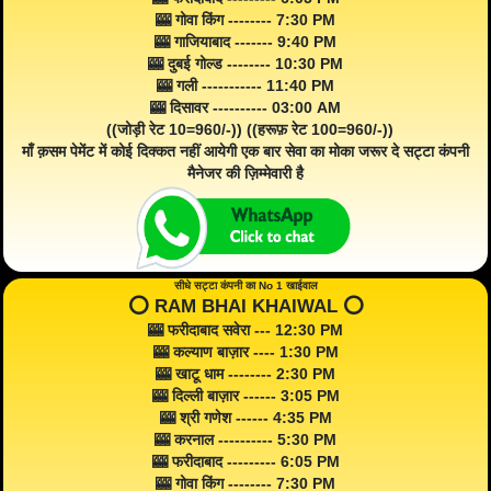
🎰 गोवा किंग -------- 7:30 PM
🎰 गाजियाबाद ------- 9:40 PM
🎰 दुबई गोल्ड -------- 10:30 PM
🎰 गली ----------- 11:40 PM
🎰 दिसावर ---------- 03:00 AM
((जोड़ी रेट 10=960/-)) ((हरूफ़ रेट 100=960/-))
माँ क़सम पेमेंट में कोई दिक्कत नहीं आयेगी एक बार सेवा का मोका जरूर दे सट्टा कंपनी
मैनेजर की ज़िम्मेवारी है
सीधे सट्टा कंपनी का No 1 खाईवाल
⭕️ RAM BHAI KHAIWAL ⭕️
🎰 फरीदाबाद सवेरा --- 12:30 PM
🎰 कल्याण बाज़ार ---- 1:30 PM
🎰 खाटू धाम -------- 2:30 PM
🎰 दिल्ली बाज़ार ------ 3:05 PM
🎰 श्री गणेश ------ 4:35 PM
🎰 करनाल ---------- 5:30 PM
🎰 फरीदाबाद --------- 6:05 PM
🎰 गोवा किंग -------- 7:30 PM