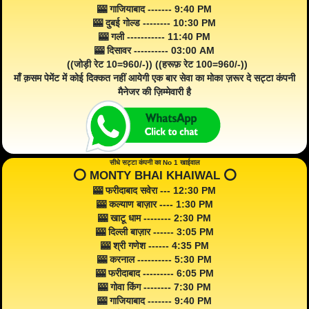
🎰 गाजियाबाद ------- 9:40 PM
🎰 दुबई गोल्ड -------- 10:30 PM
🎰 गली ----------- 11:40 PM
🎰 दिसावर ---------- 03:00 AM
((जोड़ी रेट 10=960/-)) ((हरूफ़ रेट 100=960/-))
माँ क़सम पेमेंट में कोई दिक्कत नहीं आयेगी एक बार सेवा का मोका ज़रूर दे सट्टा कंपनी
मैनेजर की ज़िम्मेवारी है
सीधे सट्टा कंपनी का No 1 खाईवाल
⭕️ MONTY BHAI KHAIWAL ⭕️
🎰 फरीदाबाद सवेरा --- 12:30 PM
🎰 कल्याण बाज़ार ---- 1:30 PM
🎰 खाटू धाम -------- 2:30 PM
🎰 दिल्ली बाज़ार ------ 3:05 PM
🎰 श्री गणेश ------ 4:35 PM
🎰 करनाल ---------- 5:30 PM
🎰 फरीदाबाद --------- 6:05 PM
🎰 गोवा किंग -------- 7:30 PM
🎰 गाजियाबाद ------- 9:40 PM