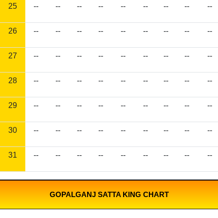
25
--
--
--
--
--
--
--
--
--
26
--
--
--
--
--
--
--
--
--
27
--
--
--
--
--
--
--
--
--
28
--
--
--
--
--
--
--
--
--
29
--
--
--
--
--
--
--
--
--
30
--
--
--
--
--
--
--
--
--
31
--
--
--
--
--
--
--
--
--
GOPALGANJ SATTA KING CHART