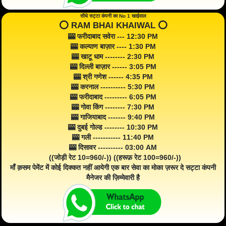
सीधे सट्टा कंपनी का No 1 खाईवाल
⭕️ RAM BHAI KHAIWAL ⭕️
🎰 फरीदाबाद सवेरा --- 12:30 PM
🎰 कल्याण बाज़ार ---- 1:30 PM
🎰 खाटू धाम -------- 2:30 PM
🎰 दिल्ली बाज़ार ------ 3:05 PM
🎰 श्री गणेश ------ 4:35 PM
🎰 करनाल ---------- 5:30 PM
🎰 फरीदाबाद --------- 6:05 PM
🎰 गोवा किंग -------- 7:30 PM
🎰 गाजियाबाद ------- 9:40 PM
🎰 दुबई गोल्ड -------- 10:30 PM
🎰 गली ----------- 11:40 PM
🎰 दिसावर ---------- 03:00 AM
((जोड़ी रेट 10=960/-)) ((हरूफ़ रेट 100=960/-))
माँ क़सम पेमेंट में कोई दिक्कत नहीं आयेगी एक बार सेवा का मोका ज़रूर दे सट्टा कंपनी
मैनेजर की ज़िम्मेवारी है