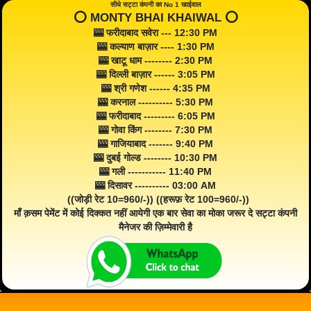
सीधे सट्टा कंपनी का No 1 खाईवाल
⭕️ MONTY BHAI KHAIWAL ⭕️
🎰 फरीदाबाद सवेरा --- 12:30 PM
🎰 कल्याण बाज़ार ---- 1:30 PM
🎰 खाटू धाम -------- 2:30 PM
🎰 दिल्ली बाज़ार ------ 3:05 PM
🎰 श्री गणेश ------ 4:35 PM
🎰 करनाल ---------- 5:30 PM
🎰 फरीदाबाद --------- 6:05 PM
🎰 गोवा किंग -------- 7:30 PM
🎰 गाजियाबाद ------- 9:40 PM
🎰 दुबई गोल्ड -------- 10:30 PM
🎰 गली ----------- 11:40 PM
🎰 दिसावर ---------- 03:00 AM
((जोड़ी रेट 10=960/-)) ((हरूफ़ रेट 100=960/-))
माँ क़सम पेमेंट में कोई दिक्कत नहीं आयेगी एक बार सेवा का मोका जरूर दे सट्टा कंपनी
मैनेजर की ज़िम्मेवारी है