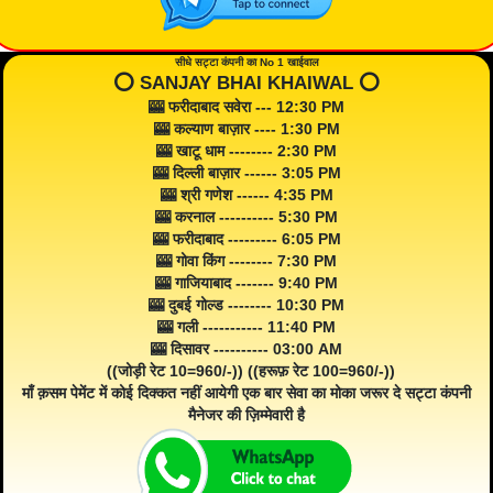
सीधे सट्टा कंपनी का No 1 खाईवाल
⭕️ SANJAY BHAI KHAIWAL ⭕️
🎰 फरीदाबाद सवेरा --- 12:30 PM
🎰 कल्याण बाज़ार ---- 1:30 PM
🎰 खाटू धाम -------- 2:30 PM
🎰 दिल्ली बाज़ार ------ 3:05 PM
🎰 श्री गणेश ------ 4:35 PM
🎰 करनाल ---------- 5:30 PM
🎰 फरीदाबाद --------- 6:05 PM
🎰 गोवा किंग -------- 7:30 PM
🎰 गाजियाबाद ------- 9:40 PM
🎰 दुबई गोल्ड -------- 10:30 PM
🎰 गली ----------- 11:40 PM
🎰 दिसावर ---------- 03:00 AM
((जोड़ी रेट 10=960/-)) ((हरूफ़ रेट 100=960/-))
माँ क़सम पेमेंट में कोई दिक्कत नहीं आयेगी एक बार सेवा का मोका जरूर दे सट्टा कंपनी
मैनेजर की ज़िम्मेवारी है