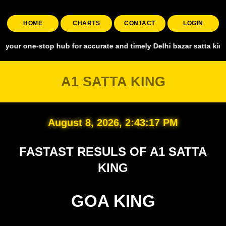
HOME
CHARTS
CONTACT
LOGIN
-stop hub for accurate and timely Delhi bazar satta king, covering a
A1 SATTA KING
August 8, 2026, 2:43:18 PM
FASTAST RESULS OF A1 SATTA
KING
GOA KING