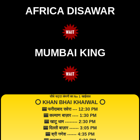
AFRICA DISAWAR
MUMBAI KING
सीधे सट्टा कंपनी का No 1 खाईवाल
⭕️ KHAN BHAI KHAIWAL ⭕️
🎰 फरीदाबाद सवेरा --- 12:30 PM
🎰 कल्याण बाज़ार ---- 1:30 PM
🎰 खाटू धाम -------- 2:30 PM
🎰 दिल्ली बाज़ार ------ 3:05 PM
🎰 श्री गणेश ------ 4:35 PM