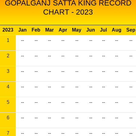
GOPALGANJ SATTA KING RECORD
CHART - 2023
2023
Jan
Feb
Mar
Apr
May
Jun
Jul
Aug
Sep
1
--
--
--
--
--
--
--
--
--
2
--
--
--
--
--
--
--
--
--
3
--
--
--
--
--
--
--
--
--
4
--
--
--
--
--
--
--
--
--
5
--
--
--
--
--
--
--
--
--
6
--
--
--
--
--
--
--
--
--
7
--
--
--
--
--
--
--
--
--