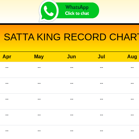
 SATTA KING RECORD CHART
Apr
May
Jun
Jul
Aug
--
--
--
--
--
--
--
--
--
--
--
--
--
--
--
--
--
--
--
--
--
--
--
--
--