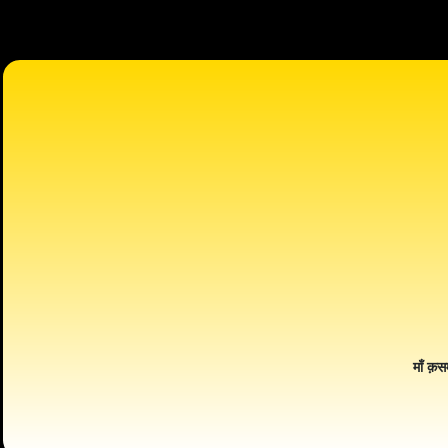
माँ क़स