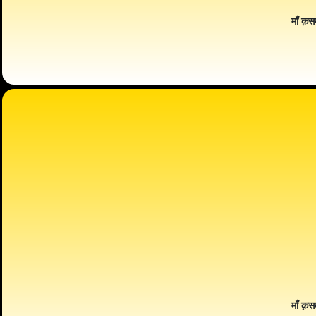
माँ क़स
माँ क़स