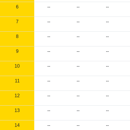
6
--
--
--
7
--
--
--
8
--
--
--
9
--
--
--
10
--
--
--
11
--
--
--
12
--
--
--
13
--
--
--
14
--
--
--