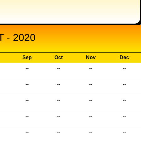
 - 2020
Sep
Oct
Nov
Dec
--
--
--
--
--
--
--
--
--
--
--
--
--
--
--
--
--
--
--
--