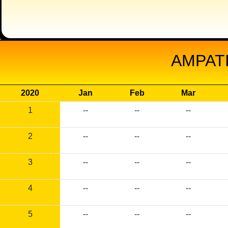
AMPATI
2020
Jan
Feb
Mar
1
--
--
--
2
--
--
--
3
--
--
--
4
--
--
--
5
--
--
--