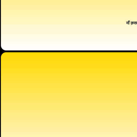
माँ क़स