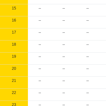
15
--
--
--
16
--
--
--
17
--
--
--
18
--
--
--
19
--
--
--
20
--
--
--
21
--
--
--
22
--
--
--
23
--
--
--