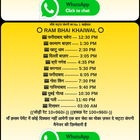
सीधे सट्टा कंपनी का No 1 खाईवाल
⭕️ RAM BHAI KHAIWAL ⭕️
🎰 फरीदाबाद सवेरा --- 12:30 PM
🎰 कल्याण बाज़ार ---- 1:30 PM
🎰 खाटू धाम -------- 2:30 PM
🎰 दिल्ली बाज़ार ------ 3:05 PM
🎰 श्री गणेश ------ 4:35 PM
🎰 करनाल ---------- 5:30 PM
🎰 फरीदाबाद --------- 6:05 PM
🎰 गोवा किंग -------- 7:30 PM
🎰 गाजियाबाद ------- 9:40 PM
🎰 दुबई गोल्ड -------- 10:30 PM
🎰 गली ----------- 11:40 PM
🎰 दिसावर ---------- 03:00 AM
((जोड़ी रेट 10=960/-)) ((हरूफ़ रेट 100=960/-))
माँ क़सम पेमेंट में कोई दिक्कत नहीं आयेगी एक बार सेवा का मोका ज़रूर दे सट्टा कंपनी
मैनेजर की ज़िम्मेवारी है