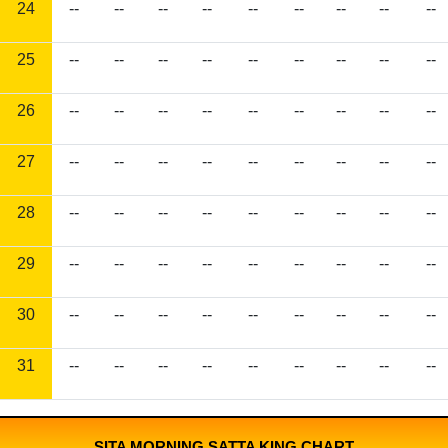
24
--
--
--
--
--
--
--
--
--
25
--
--
--
--
--
--
--
--
--
26
--
--
--
--
--
--
--
--
--
27
--
--
--
--
--
--
--
--
--
28
--
--
--
--
--
--
--
--
--
29
--
--
--
--
--
--
--
--
--
30
--
--
--
--
--
--
--
--
--
31
--
--
--
--
--
--
--
--
--
SITA MORNING SATTA KING CHART