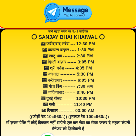
सीधे सट्टा कंपनी का No 1 खाईवाल
⭕️ SANJAY BHAI KHAIWAL ⭕️
🎰 फरीदाबाद सवेरा --- 12:30 PM
🎰 कल्याण बाज़ार ---- 1:30 PM
🎰 खाटू धाम -------- 2:30 PM
🎰 दिल्ली बाज़ार ------ 3:05 PM
🎰 श्री गणेश ------ 4:35 PM
🎰 करनाल ---------- 5:30 PM
🎰 फरीदाबाद --------- 6:05 PM
🎰 गोवा किंग -------- 7:30 PM
🎰 गाजियाबाद ------- 9:40 PM
🎰 दुबई गोल्ड -------- 10:30 PM
🎰 गली ----------- 11:40 PM
🎰 दिसावर ---------- 03:00 AM
((जोड़ी रेट 10=960/-)) ((हरूफ़ रेट 100=960/-))
माँ क़सम पेमेंट में कोई दिक्कत नहीं आयेगी एक बार सेवा का मोका जरूर दे सट्टा कंपनी
मैनेजर की ज़िम्मेवारी है