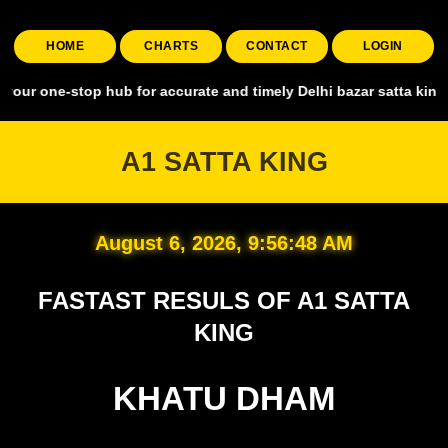
HOME
CHARTS
CONTACT
LOGIN
stop hub for accurate and timely Delhi bazar satta king, covering al
A1 SATTA KING
August 6, 2026, 9:56:49 AM
FASTAST RESULS OF A1 SATTA
KING
KHATU DHAM