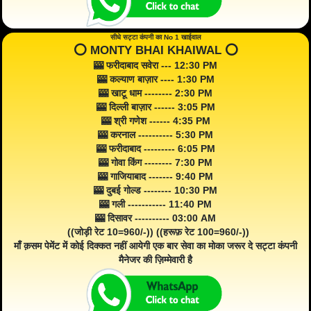
सीधे सट्टा कंपनी का No 1 खाईवाल
⭕️ MONTY BHAI KHAIWAL ⭕️
🎰 फरीदाबाद सवेरा --- 12:30 PM
🎰 कल्याण बाज़ार ---- 1:30 PM
🎰 खाटू धाम -------- 2:30 PM
🎰 दिल्ली बाज़ार ------ 3:05 PM
🎰 श्री गणेश ------ 4:35 PM
🎰 करनाल ---------- 5:30 PM
🎰 फरीदाबाद --------- 6:05 PM
🎰 गोवा किंग -------- 7:30 PM
🎰 गाजियाबाद ------- 9:40 PM
🎰 दुबई गोल्ड -------- 10:30 PM
🎰 गली ----------- 11:40 PM
🎰 दिसावर ---------- 03:00 AM
((जोड़ी रेट 10=960/-)) ((हरूफ़ रेट 100=960/-))
माँ क़सम पेमेंट में कोई दिक्कत नहीं आयेगी एक बार सेवा का मोका जरूर दे सट्टा कंपनी
मैनेजर की ज़िम्मेवारी है