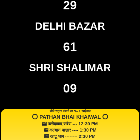
29
DELHI BAZAR
61
SHRI SHALIMAR
09
सीधे सट्टा कंपनी का No 1 खाईवाल
⭕️ PATHAN BHAI KHAIWAL ⭕️
🎰 फरीदाबाद सवेरा --- 12:30 PM
🎰 कल्याण बाज़ार ---- 1:30 PM
🎰 खाटू धाम -------- 2:30 PM