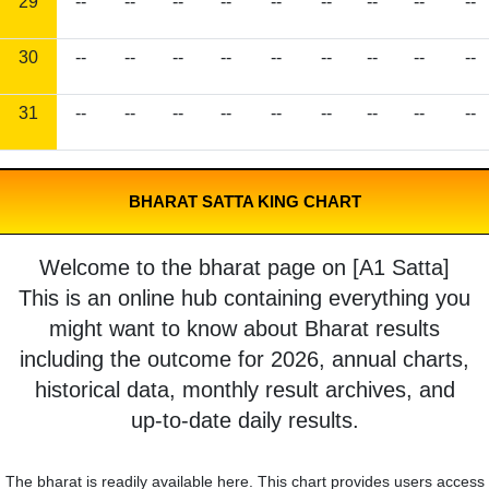
29
--
--
--
--
--
--
--
--
--
30
--
--
--
--
--
--
--
--
--
31
--
--
--
--
--
--
--
--
--
BHARAT SATTA KING CHART
Welcome to the bharat page on [A1 Satta]
This is an online hub containing everything you
might want to know about Bharat results
including the outcome for 2026, annual charts,
historical data, monthly result archives, and
up-to-date daily results.
The bharat is readily available here. This chart provides users access