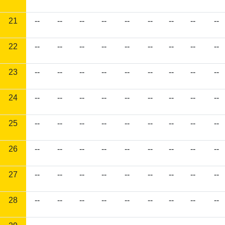
21
--
--
--
--
--
--
--
--
--
22
--
--
--
--
--
--
--
--
--
23
--
--
--
--
--
--
--
--
--
24
--
--
--
--
--
--
--
--
--
25
--
--
--
--
--
--
--
--
--
26
--
--
--
--
--
--
--
--
--
27
--
--
--
--
--
--
--
--
--
28
--
--
--
--
--
--
--
--
--