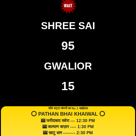
SHREE SAI
95
GWALIOR
15
सीधे सट्टा कंपनी का No 1 खाईवाल
⭕️ PATHAN BHAI KHAIWAL ⭕️
🎰 फरीदाबाद सवेरा --- 12:30 PM
🎰 कल्याण बाज़ार ---- 1:30 PM
🎰 खाटू धाम -------- 2:30 PM