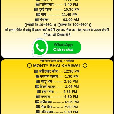
🎰 गाजियाबाद ------- 9:40 PM
🎰 दुबई गोल्ड -------- 10:30 PM
🎰 गली ----------- 11:40 PM
🎰 दिसावर ---------- 03:00 AM
((जोड़ी रेट 10=960/-)) ((हरूफ़ रेट 100=960/-))
माँ क़सम पेमेंट में कोई दिक्कत नहीं आयेगी एक बार सेवा का मोका ज़रूर दे सट्टा कंपनी
मैनेजर की ज़िम्मेवारी है
सीधे सट्टा कंपनी का No 1 खाईवाल
⭕️ MONTY BHAI KHAIWAL ⭕️
🎰 फरीदाबाद सवेरा --- 12:30 PM
🎰 कल्याण बाज़ार ---- 1:30 PM
🎰 खाटू धाम -------- 2:30 PM
🎰 दिल्ली बाज़ार ------ 3:05 PM
🎰 श्री गणेश ------ 4:35 PM
🎰 करनाल ---------- 5:30 PM
🎰 फरीदाबाद --------- 6:05 PM
🎰 गोवा किंग -------- 7:30 PM
🎰 गाजियाबाद ------- 9:40 PM