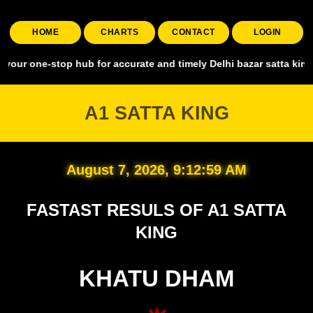
HOME
CHARTS
CONTACT
LOGIN
stop hub for accurate and timely Delhi bazar satta king, covering a
A1 SATTA KING
August 7, 2026, 9:13:00 AM
FASTAST RESULS OF A1 SATTA
KING
KHATU DHAM