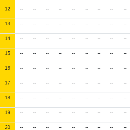
12
--
--
--
--
--
--
--
--
--
13
--
--
--
--
--
--
--
--
--
14
--
--
--
--
--
--
--
--
--
15
--
--
--
--
--
--
--
--
--
16
--
--
--
--
--
--
--
--
--
17
--
--
--
--
--
--
--
--
--
18
--
--
--
--
--
--
--
--
--
19
--
--
--
--
--
--
--
--
--
20
--
--
--
--
--
--
--
--
--