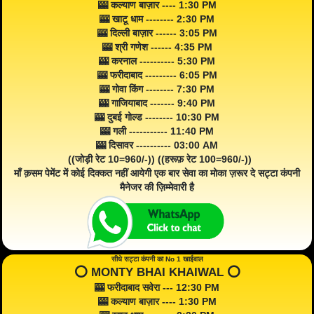
🎰 कल्याण बाज़ार ---- 1:30 PM
🎰 खाटू धाम -------- 2:30 PM
🎰 दिल्ली बाज़ार ------ 3:05 PM
🎰 श्री गणेश ------ 4:35 PM
🎰 करनाल ---------- 5:30 PM
🎰 फरीदाबाद --------- 6:05 PM
🎰 गोवा किंग -------- 7:30 PM
🎰 गाजियाबाद ------- 9:40 PM
🎰 दुबई गोल्ड -------- 10:30 PM
🎰 गली ----------- 11:40 PM
🎰 दिसावर ---------- 03:00 AM
((जोड़ी रेट 10=960/-)) ((हरूफ़ रेट 100=960/-))
माँ क़सम पेमेंट में कोई दिक्कत नहीं आयेगी एक बार सेवा का मोका ज़रूर दे सट्टा कंपनी
मैनेजर की ज़िम्मेवारी है
सीधे सट्टा कंपनी का No 1 खाईवाल
⭕️ MONTY BHAI KHAIWAL ⭕️
🎰 फरीदाबाद सवेरा --- 12:30 PM
🎰 कल्याण बाज़ार ---- 1:30 PM