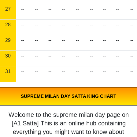
27
--
--
--
--
--
--
--
--
--
28
--
--
--
--
--
--
--
--
--
29
--
--
--
--
--
--
--
--
--
30
--
--
--
--
--
--
--
--
--
31
--
--
--
--
--
--
--
--
--
SUPREME MILAN DAY SATTA KING CHART
Welcome to the supreme milan day page on
[A1 Satta] This is an online hub containing
everything you might want to know about