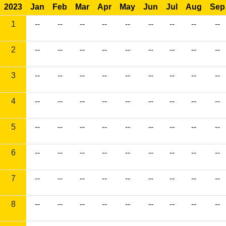
2023
Jan
Feb
Mar
Apr
May
Jun
Jul
Aug
Sep
1
--
--
--
--
--
--
--
--
--
2
--
--
--
--
--
--
--
--
--
3
--
--
--
--
--
--
--
--
--
4
--
--
--
--
--
--
--
--
--
5
--
--
--
--
--
--
--
--
--
6
--
--
--
--
--
--
--
--
--
7
--
--
--
--
--
--
--
--
--
8
--
--
--
--
--
--
--
--
--