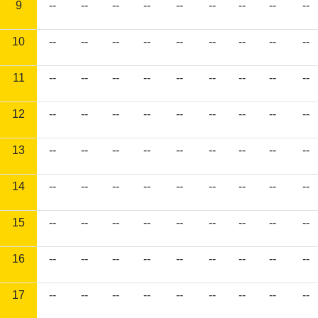
9
--
--
--
--
--
--
--
--
--
10
--
--
--
--
--
--
--
--
--
11
--
--
--
--
--
--
--
--
--
12
--
--
--
--
--
--
--
--
--
13
--
--
--
--
--
--
--
--
--
14
--
--
--
--
--
--
--
--
--
15
--
--
--
--
--
--
--
--
--
16
--
--
--
--
--
--
--
--
--
17
--
--
--
--
--
--
--
--
--