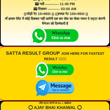
🎰 गली ----------- 11:40 PM
🎰 दिसावर ---------- 03:00 AM
((जोड़ी रेट 10=960/-)) ((हरूफ़ रेट 100=960/-))
माँ क़सम पेमेंट में कोई दिक्कत नहीं आयेगी एक बार सेवा का मोका जरूर दे सट्टा कंपनी
मैनेजर की ज़िम्मेवारी है
SATTA RESULT GROUP
JOIN HERE FOR FASTEST
RESULT 👇🏾👇🏾
सीधे सट्टा कंपनी का No 1 खाईवाल
⭕️ AJAY BHAI KHAIWAL ⭕️