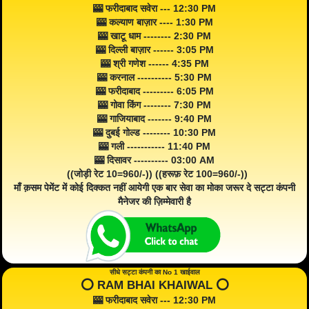
🎰 फरीदाबाद सवेरा --- 12:30 PM
🎰 कल्याण बाज़ार ---- 1:30 PM
🎰 खाटू धाम -------- 2:30 PM
🎰 दिल्ली बाज़ार ------ 3:05 PM
🎰 श्री गणेश ------ 4:35 PM
🎰 करनाल ---------- 5:30 PM
🎰 फरीदाबाद --------- 6:05 PM
🎰 गोवा किंग -------- 7:30 PM
🎰 गाजियाबाद ------- 9:40 PM
🎰 दुबई गोल्ड -------- 10:30 PM
🎰 गली ----------- 11:40 PM
🎰 दिसावर ---------- 03:00 AM
((जोड़ी रेट 10=960/-)) ((हरूफ़ रेट 100=960/-))
माँ क़सम पेमेंट में कोई दिक्कत नहीं आयेगी एक बार सेवा का मोका जरूर दे सट्टा कंपनी
मैनेजर की ज़िम्मेवारी है
सीधे सट्टा कंपनी का No 1 खाईवाल
⭕️ RAM BHAI KHAIWAL ⭕️
🎰 फरीदाबाद सवेरा --- 12:30 PM