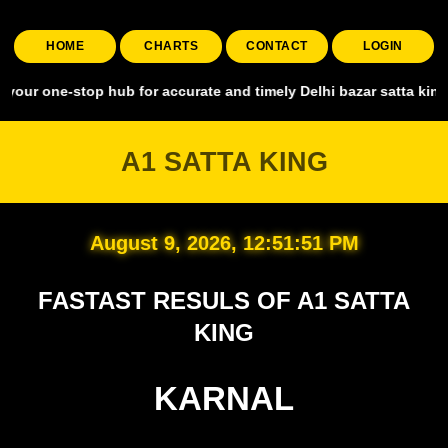
HOME
CHARTS
CONTACT
LOGIN
stop hub for accurate and timely Delhi bazar satta king, covering a
A1 SATTA KING
August 9, 2026, 12:51:52 PM
FASTAST RESULS OF A1 SATTA
KING
KARNAL