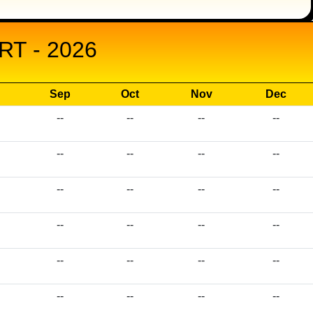
T - 2026
Sep
Oct
Nov
Dec
--
--
--
--
--
--
--
--
--
--
--
--
--
--
--
--
--
--
--
--
--
--
--
--