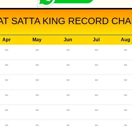
AAT SATTA KING RECORD CHAR
Apr
May
Jun
Jul
Aug
--
--
--
--
--
--
--
--
--
--
--
--
--
--
--
--
--
--
--
--
--
--
--
--
--
--
--
--
--
--