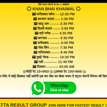
सीधे सट्टा कंपनी का No 1 खाईवाल
⭕️ KHAN BHAI KHAIWAL ⭕️
🎰 फरीदाबाद सवेरा --- 12:30 PM
🎰 कल्याण बाज़ार ---- 1:30 PM
🎰 खाटू धाम -------- 2:30 PM
🎰 दिल्ली बाज़ार ------ 3:05 PM
🎰 श्री गणेश ------ 4:35 PM
🎰 करनाल ---------- 5:30 PM
🎰 फरीदाबाद --------- 6:05 PM
🎰 गोवा किंग -------- 7:30 PM
🎰 गाजियाबाद ------- 9:40 PM
🎰 दुबई गोल्ड -------- 10:30 PM
🎰 गली ----------- 11:40 PM
🎰 दिसावर ---------- 03:00 AM
((जोड़ी रेट 10=960/-)) ((हरूफ़ रेट 100=960/-))
म पेमेंट में कोई दिक्कत नहीं आयेगी एक बार सेवा का मोका जरूर दे सट्टा कंपनी मैनेजर की ज़िम्म
ATTA RESULT GROUP
JOIN HERE FOR FASTEST RESULT 👇🏾