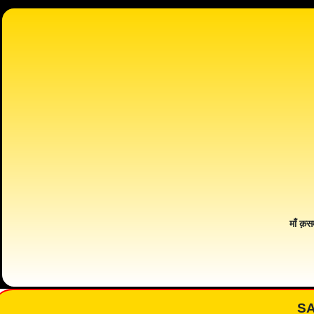
माँ क़स
S