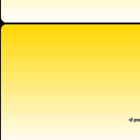
माँ क़स