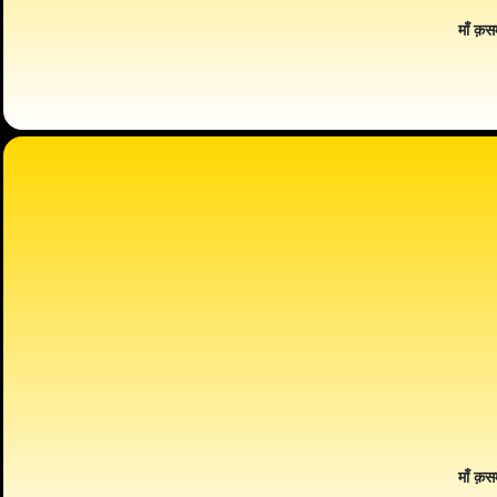
माँ क़स
माँ क़स