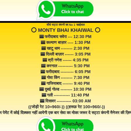
सीधे सट्टा कंपनी का No 1 खाईवाल
⭕️ MONTY BHAI KHAIWAL ⭕️
🎰 फरीदाबाद सवेरा --- 12:30 PM
🎰 कल्याण बाज़ार ---- 1:30 PM
🎰 खाटू धाम -------- 2:30 PM
🎰 दिल्ली बाज़ार ------ 3:05 PM
🎰 श्री गणेश ------ 4:35 PM
🎰 करनाल ---------- 5:30 PM
🎰 फरीदाबाद --------- 6:05 PM
🎰 गोवा किंग -------- 7:30 PM
🎰 गाजियाबाद ------- 9:40 PM
🎰 दुबई गोल्ड -------- 10:30 PM
🎰 गली ----------- 11:40 PM
🎰 दिसावर ---------- 03:00 AM
((जोड़ी रेट 10=960/-)) ((हरूफ़ रेट 100=960/-))
म पेमेंट में कोई दिक्कत नहीं आयेगी एक बार सेवा का मोका जरूर दे सट्टा कंपनी मैनेजर की ज़िम्म