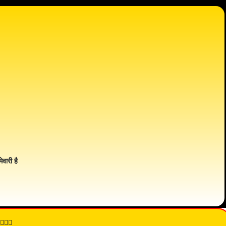
ेवारी है
👇🏾