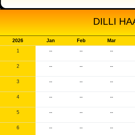
DILLI H
2026
Jan
Feb
Mar
1
--
--
--
2
--
--
--
3
--
--
--
4
--
--
--
5
--
--
--
6
--
--
--