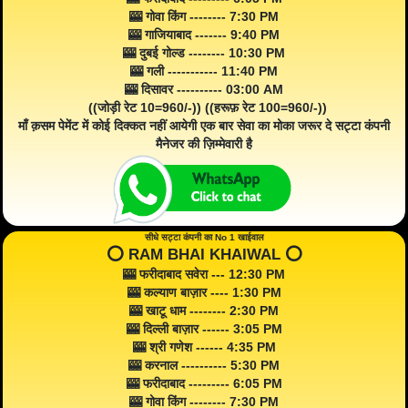
🎰 गोवा किंग -------- 7:30 PM
🎰 गाजियाबाद ------- 9:40 PM
🎰 दुबई गोल्ड -------- 10:30 PM
🎰 गली ----------- 11:40 PM
🎰 दिसावर ---------- 03:00 AM
((जोड़ी रेट 10=960/-)) ((हरूफ़ रेट 100=960/-))
माँ क़सम पेमेंट में कोई दिक्कत नहीं आयेगी एक बार सेवा का मोका जरूर दे सट्टा कंपनी
मैनेजर की ज़िम्मेवारी है
सीधे सट्टा कंपनी का No 1 खाईवाल
⭕️ RAM BHAI KHAIWAL ⭕️
🎰 फरीदाबाद सवेरा --- 12:30 PM
🎰 कल्याण बाज़ार ---- 1:30 PM
🎰 खाटू धाम -------- 2:30 PM
🎰 दिल्ली बाज़ार ------ 3:05 PM
🎰 श्री गणेश ------ 4:35 PM
🎰 करनाल ---------- 5:30 PM
🎰 फरीदाबाद --------- 6:05 PM
🎰 गोवा किंग -------- 7:30 PM