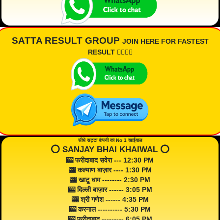
SATTA RESULT GROUP
JOIN HERE FOR FASTEST
RESULT 👇🏾👇🏾
सीधे सट्टा कंपनी का No 1 खाईवाल
⭕️ SANJAY BHAI KHAIWAL ⭕️
🎰 फरीदाबाद सवेरा --- 12:30 PM
🎰 कल्याण बाज़ार ---- 1:30 PM
🎰 खाटू धाम -------- 2:30 PM
🎰 दिल्ली बाज़ार ------ 3:05 PM
🎰 श्री गणेश ------ 4:35 PM
🎰 करनाल ---------- 5:30 PM
🎰 फरीदाबाद --------- 6:05 PM