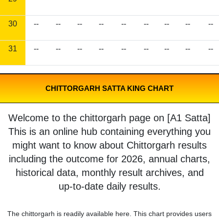
30
--
--
--
--
--
--
--
--
--
31
--
--
--
--
--
--
--
--
--
CHITTORGARH SATTA KING CHART
Welcome to the chittorgarh page on [A1 Satta]
This is an online hub containing everything you
might want to know about Chittorgarh results
including the outcome for 2026, annual charts,
historical data, monthly result archives, and
up-to-date daily results.
The chittorgarh is readily available here. This chart provides users