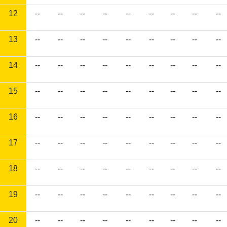
12
--
--
--
--
--
--
--
--
--
13
--
--
--
--
--
--
--
--
--
14
--
--
--
--
--
--
--
--
--
15
--
--
--
--
--
--
--
--
--
16
--
--
--
--
--
--
--
--
--
17
--
--
--
--
--
--
--
--
--
18
--
--
--
--
--
--
--
--
--
19
--
--
--
--
--
--
--
--
--
20
--
--
--
--
--
--
--
--
--