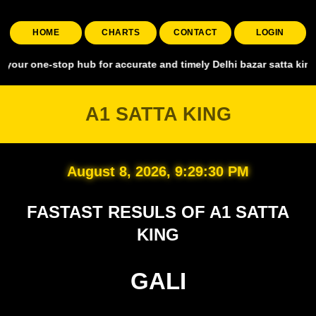
HOME
CHARTS
CONTACT
LOGIN
stop hub for accurate and timely Delhi bazar satta king, covering a
A1 SATTA KING
August 8, 2026, 9:29:31 PM
FASTAST RESULS OF A1 SATTA
KING
GALI