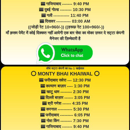
🎰 गाजियाबाद ------- 9:40 PM
🎰 दुबई गोल्ड -------- 10:30 PM
🎰 गली ----------- 11:40 PM
🎰 दिसावर ---------- 03:00 AM
((जोड़ी रेट 10=960/-)) ((हरूफ़ रेट 100=960/-))
माँ क़सम पेमेंट में कोई दिक्कत नहीं आयेगी एक बार सेवा का मोका ज़रूर दे सट्टा कंपनी
मैनेजर की ज़िम्मेवारी है
सीधे सट्टा कंपनी का No 1 खाईवाल
⭕️ MONTY BHAI KHAIWAL ⭕️
🎰 फरीदाबाद सवेरा --- 12:30 PM
🎰 कल्याण बाज़ार ---- 1:30 PM
🎰 खाटू धाम -------- 2:30 PM
🎰 दिल्ली बाज़ार ------ 3:05 PM
🎰 श्री गणेश ------ 4:35 PM
🎰 करनाल ---------- 5:30 PM
🎰 फरीदाबाद --------- 6:05 PM
🎰 गोवा किंग -------- 7:30 PM
🎰 गाजियाबाद ------- 9:40 PM