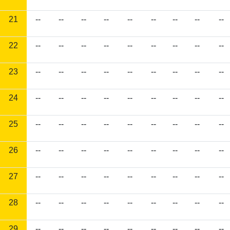
21
--
--
--
--
--
--
--
--
--
22
--
--
--
--
--
--
--
--
--
23
--
--
--
--
--
--
--
--
--
24
--
--
--
--
--
--
--
--
--
25
--
--
--
--
--
--
--
--
--
26
--
--
--
--
--
--
--
--
--
27
--
--
--
--
--
--
--
--
--
28
--
--
--
--
--
--
--
--
--
29
--
--
--
--
--
--
--
--
--