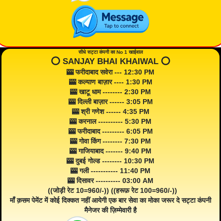
सीधे सट्टा कंपनी का No 1 खाईवाल
⭕️ SANJAY BHAI KHAIWAL ⭕️
🎰 फरीदाबाद सवेरा --- 12:30 PM
🎰 कल्याण बाज़ार ---- 1:30 PM
🎰 खाटू धाम -------- 2:30 PM
🎰 दिल्ली बाज़ार ------ 3:05 PM
🎰 श्री गणेश ------ 4:35 PM
🎰 करनाल ---------- 5:30 PM
🎰 फरीदाबाद --------- 6:05 PM
🎰 गोवा किंग -------- 7:30 PM
🎰 गाजियाबाद ------- 9:40 PM
🎰 दुबई गोल्ड -------- 10:30 PM
🎰 गली ----------- 11:40 PM
🎰 दिसावर ---------- 03:00 AM
((जोड़ी रेट 10=960/-)) ((हरूफ़ रेट 100=960/-))
माँ क़सम पेमेंट में कोई दिक्कत नहीं आयेगी एक बार सेवा का मोका जरूर दे सट्टा कंपनी
मैनेजर की ज़िम्मेवारी है