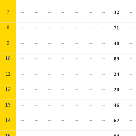
7
--
--
--
--
--
--
--
32
--
8
--
--
--
--
--
--
--
71
--
9
--
--
--
--
--
--
--
40
--
10
--
--
--
--
--
--
--
89
--
11
--
--
--
--
--
--
--
24
--
12
--
--
--
--
--
--
--
20
--
13
--
--
--
--
--
--
--
46
--
14
--
--
--
--
--
--
--
62
--
15
--
--
--
--
--
--
--
--