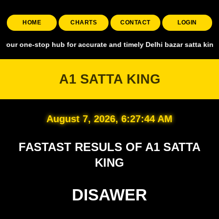
HOME
CHARTS
CONTACT
LOGIN
stop hub for accurate and timely Delhi bazar satta king, covering al
A1 SATTA KING
August 7, 2026, 6:27:45 AM
FASTAST RESULS OF A1 SATTA
KING
DISAWER