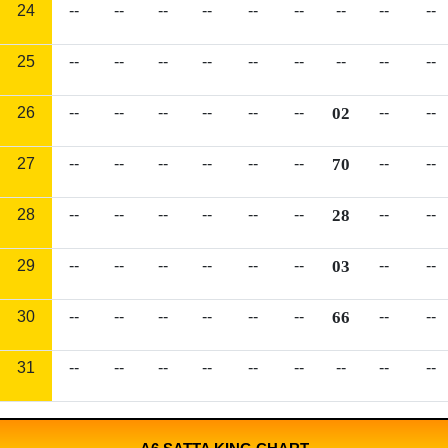
24
--
--
--
--
--
--
--
--
--
25
--
--
--
--
--
--
--
--
--
26
--
--
--
--
--
--
02
--
--
27
--
--
--
--
--
--
70
--
--
28
--
--
--
--
--
--
28
--
--
29
--
--
--
--
--
--
03
--
--
30
--
--
--
--
--
--
66
--
--
31
--
--
--
--
--
--
--
--
--