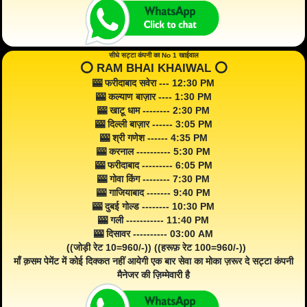
सीधे सट्टा कंपनी का No 1 खाईवाल
⭕️ RAM BHAI KHAIWAL ⭕️
🎰 फरीदाबाद सवेरा --- 12:30 PM
🎰 कल्याण बाज़ार ---- 1:30 PM
🎰 खाटू धाम -------- 2:30 PM
🎰 दिल्ली बाज़ार ------ 3:05 PM
🎰 श्री गणेश ------ 4:35 PM
🎰 करनाल ---------- 5:30 PM
🎰 फरीदाबाद --------- 6:05 PM
🎰 गोवा किंग -------- 7:30 PM
🎰 गाजियाबाद ------- 9:40 PM
🎰 दुबई गोल्ड -------- 10:30 PM
🎰 गली ----------- 11:40 PM
🎰 दिसावर ---------- 03:00 AM
((जोड़ी रेट 10=960/-)) ((हरूफ़ रेट 100=960/-))
माँ क़सम पेमेंट में कोई दिक्कत नहीं आयेगी एक बार सेवा का मोका ज़रूर दे सट्टा कंपनी
मैनेजर की ज़िम्मेवारी है