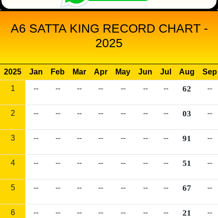
A6 SATTA KING RECORD CHART -
2025
2025
Jan
Feb
Mar
Apr
May
Jun
Jul
Aug
Sep
1
--
--
--
--
--
--
--
62
--
2
--
--
--
--
--
--
--
03
--
3
--
--
--
--
--
--
--
91
--
4
--
--
--
--
--
--
--
51
--
5
--
--
--
--
--
--
--
67
--
6
--
--
--
--
--
--
--
21
--