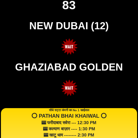
83
NEW DUBAI (12)
GHAZIABAD GOLDEN
सीधे सट्टा कंपनी का No 1 खाईवाल
⭕️ PATHAN BHAI KHAIWAL ⭕️
🎰 फरीदाबाद सवेरा --- 12:30 PM
🎰 कल्याण बाज़ार ---- 1:30 PM
🎰 खाटू धाम -------- 2:30 PM