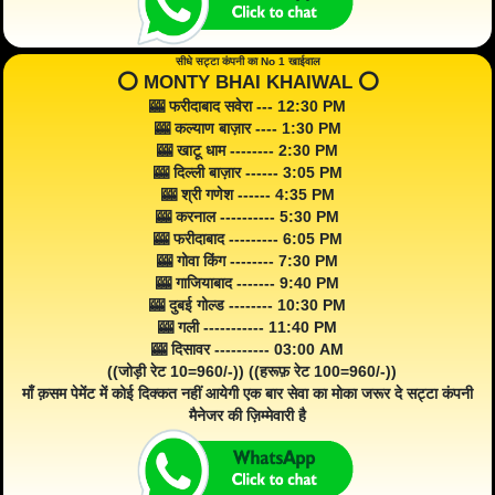
सीधे सट्टा कंपनी का No 1 खाईवाल
⭕️ MONTY BHAI KHAIWAL ⭕️
🎰 फरीदाबाद सवेरा --- 12:30 PM
🎰 कल्याण बाज़ार ---- 1:30 PM
🎰 खाटू धाम -------- 2:30 PM
🎰 दिल्ली बाज़ार ------ 3:05 PM
🎰 श्री गणेश ------ 4:35 PM
🎰 करनाल ---------- 5:30 PM
🎰 फरीदाबाद --------- 6:05 PM
🎰 गोवा किंग -------- 7:30 PM
🎰 गाजियाबाद ------- 9:40 PM
🎰 दुबई गोल्ड -------- 10:30 PM
🎰 गली ----------- 11:40 PM
🎰 दिसावर ---------- 03:00 AM
((जोड़ी रेट 10=960/-)) ((हरूफ़ रेट 100=960/-))
माँ क़सम पेमेंट में कोई दिक्कत नहीं आयेगी एक बार सेवा का मोका जरूर दे सट्टा कंपनी
मैनेजर की ज़िम्मेवारी है