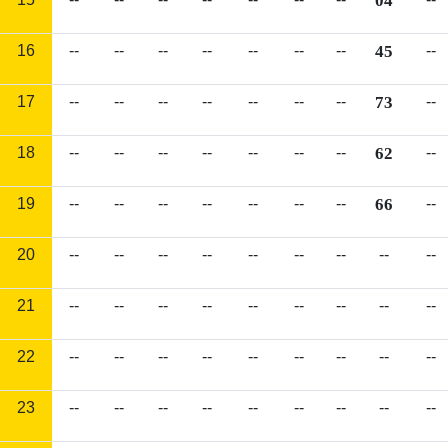
04
16
--
--
--
--
--
--
--
45
--
17
--
--
--
--
--
--
--
73
--
18
--
--
--
--
--
--
--
62
--
19
--
--
--
--
--
--
--
66
--
20
--
--
--
--
--
--
--
--
--
21
--
--
--
--
--
--
--
--
--
22
--
--
--
--
--
--
--
--
--
23
--
--
--
--
--
--
--
--
--