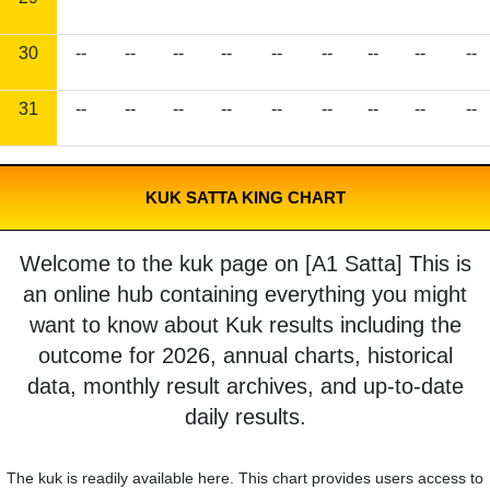
30
--
--
--
--
--
--
--
--
--
31
--
--
--
--
--
--
--
--
--
KUK SATTA KING CHART
Welcome to the kuk page on [A1 Satta] This is
an online hub containing everything you might
want to know about Kuk results including the
outcome for 2026, annual charts, historical
data, monthly result archives, and up-to-date
daily results.
The kuk is readily available here. This chart provides users access to