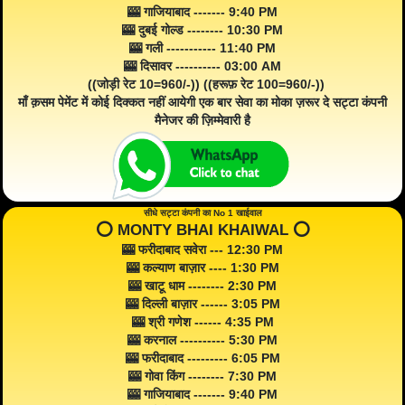
🎰 गाजियाबाद ------- 9:40 PM
🎰 दुबई गोल्ड -------- 10:30 PM
🎰 गली ----------- 11:40 PM
🎰 दिसावर ---------- 03:00 AM
((जोड़ी रेट 10=960/-)) ((हरूफ़ रेट 100=960/-))
माँ क़सम पेमेंट में कोई दिक्कत नहीं आयेगी एक बार सेवा का मोका ज़रूर दे सट्टा कंपनी
मैनेजर की ज़िम्मेवारी है
सीधे सट्टा कंपनी का No 1 खाईवाल
⭕️ MONTY BHAI KHAIWAL ⭕️
🎰 फरीदाबाद सवेरा --- 12:30 PM
🎰 कल्याण बाज़ार ---- 1:30 PM
🎰 खाटू धाम -------- 2:30 PM
🎰 दिल्ली बाज़ार ------ 3:05 PM
🎰 श्री गणेश ------ 4:35 PM
🎰 करनाल ---------- 5:30 PM
🎰 फरीदाबाद --------- 6:05 PM
🎰 गोवा किंग -------- 7:30 PM
🎰 गाजियाबाद ------- 9:40 PM