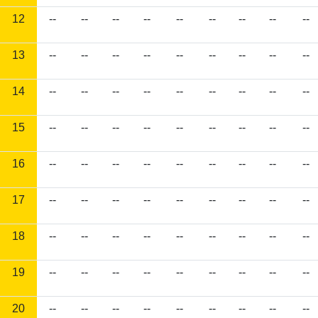
12
--
--
--
--
--
--
--
--
--
13
--
--
--
--
--
--
--
--
--
14
--
--
--
--
--
--
--
--
--
15
--
--
--
--
--
--
--
--
--
16
--
--
--
--
--
--
--
--
--
17
--
--
--
--
--
--
--
--
--
18
--
--
--
--
--
--
--
--
--
19
--
--
--
--
--
--
--
--
--
20
--
--
--
--
--
--
--
--
--