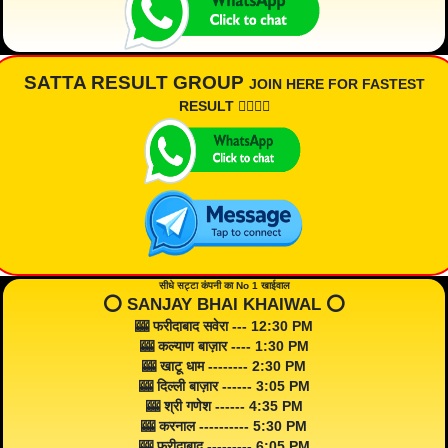
SATTA RESULT GROUP
JOIN HERE FOR FASTEST
RESULT 👇🏾👇🏾
सीधे सट्टा कंपनी का No 1 खाईवाल
⭕️ SANJAY BHAI KHAIWAL ⭕️
🎰 फरीदाबाद सवेरा --- 12:30 PM
🎰 कल्याण बाज़ार ---- 1:30 PM
🎰 खाटू धाम -------- 2:30 PM
🎰 दिल्ली बाज़ार ------ 3:05 PM
🎰 श्री गणेश ------ 4:35 PM
🎰 करनाल ---------- 5:30 PM
🎰 फरीदाबाद --------- 6:05 PM