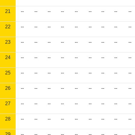
21
--
--
--
--
--
--
--
--
--
22
--
--
--
--
--
--
--
--
--
23
--
--
--
--
--
--
--
--
--
24
--
--
--
--
--
--
--
--
--
25
--
--
--
--
--
--
--
--
--
26
--
--
--
--
--
--
--
--
--
27
--
--
--
--
--
--
--
--
--
28
--
--
--
--
--
--
--
--
--
29
--
--
--
--
--
--
--
--
--