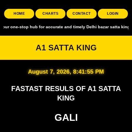
HOME
CHARTS
CONTACT
LOGIN
top hub for accurate and timely Delhi bazar satta king, covering al
A1 SATTA KING
August 7, 2026, 8:41:56 PM
FASTAST RESULS OF A1 SATTA
KING
GALI