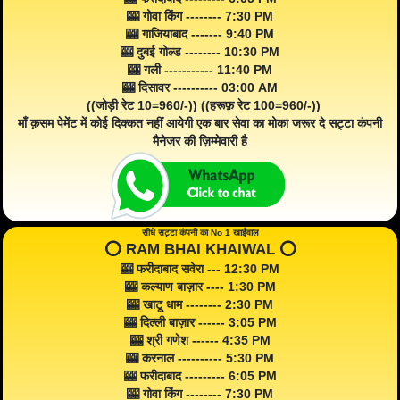
🎰 गोवा किंग -------- 7:30 PM
🎰 गाजियाबाद ------- 9:40 PM
🎰 दुबई गोल्ड -------- 10:30 PM
🎰 गली ----------- 11:40 PM
🎰 दिसावर ---------- 03:00 AM
((जोड़ी रेट 10=960/-)) ((हरूफ़ रेट 100=960/-))
माँ क़सम पेमेंट में कोई दिक्कत नहीं आयेगी एक बार सेवा का मोका जरूर दे सट्टा कंपनी
मैनेजर की ज़िम्मेवारी है
सीधे सट्टा कंपनी का No 1 खाईवाल
⭕️ RAM BHAI KHAIWAL ⭕️
🎰 फरीदाबाद सवेरा --- 12:30 PM
🎰 कल्याण बाज़ार ---- 1:30 PM
🎰 खाटू धाम -------- 2:30 PM
🎰 दिल्ली बाज़ार ------ 3:05 PM
🎰 श्री गणेश ------ 4:35 PM
🎰 करनाल ---------- 5:30 PM
🎰 फरीदाबाद --------- 6:05 PM
🎰 गोवा किंग -------- 7:30 PM