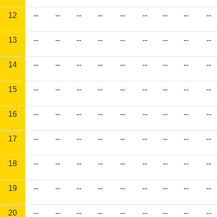
12
--
--
--
--
--
--
--
--
--
13
--
--
--
--
--
--
--
--
--
14
--
--
--
--
--
--
--
--
--
15
--
--
--
--
--
--
--
--
--
16
--
--
--
--
--
--
--
--
--
17
--
--
--
--
--
--
--
--
--
18
--
--
--
--
--
--
--
--
--
19
--
--
--
--
--
--
--
--
--
20
--
--
--
--
--
--
--
--
--