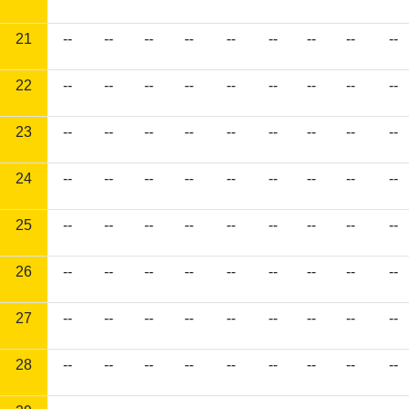
21
--
--
--
--
--
--
--
--
--
22
--
--
--
--
--
--
--
--
--
23
--
--
--
--
--
--
--
--
--
24
--
--
--
--
--
--
--
--
--
25
--
--
--
--
--
--
--
--
--
26
--
--
--
--
--
--
--
--
--
27
--
--
--
--
--
--
--
--
--
28
--
--
--
--
--
--
--
--
--