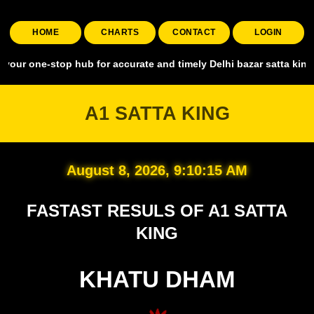
HOME
CHARTS
CONTACT
LOGIN
stop hub for accurate and timely Delhi bazar satta king, covering a
A1 SATTA KING
August 8, 2026, 9:10:16 AM
FASTAST RESULS OF A1 SATTA
KING
KHATU DHAM