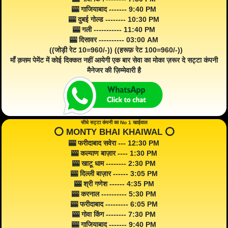
🎰 गाजियाबाद ------- 9:40 PM
🎰 दुबई गोल्ड -------- 10:30 PM
🎰 गली ----------- 11:40 PM
🎰 दिसावर ---------- 03:00 AM
((जोड़ी रेट 10=960/-)) ((हरूफ़ रेट 100=960/-))
माँ क़सम पेमेंट में कोई दिक्कत नहीं आयेगी एक बार सेवा का मोका ज़रूर दे सट्टा कंपनी
मैनेजर की ज़िम्मेवारी है
सीधे सट्टा कंपनी का No 1 खाईवाल
⭕️ MONTY BHAI KHAIWAL ⭕️
🎰 फरीदाबाद सवेरा --- 12:30 PM
🎰 कल्याण बाज़ार ---- 1:30 PM
🎰 खाटू धाम -------- 2:30 PM
🎰 दिल्ली बाज़ार ------ 3:05 PM
🎰 श्री गणेश ------ 4:35 PM
🎰 करनाल ---------- 5:30 PM
🎰 फरीदाबाद --------- 6:05 PM
🎰 गोवा किंग -------- 7:30 PM
🎰 गाजियाबाद ------- 9:40 PM