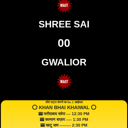
SHREE SAI
00
GWALIOR
सीधे सट्टा कंपनी का No 1 खाईवाल
⭕️ KHAN BHAI KHAIWAL ⭕️
🎰 फरीदाबाद सवेरा --- 12:30 PM
🎰 कल्याण बाज़ार ---- 1:30 PM
🎰 खाटू धाम -------- 2:30 PM