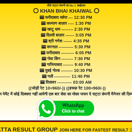
सीधे सट्टा कंपनी का No 1 खाईवाल
⭕️ KHAN BHAI KHAIWAL ⭕️
🎰 फरीदाबाद सवेरा --- 12:30 PM
🎰 कल्याण बाज़ार ---- 1:30 PM
🎰 खाटू धाम -------- 2:30 PM
🎰 दिल्ली बाज़ार ------ 3:05 PM
🎰 श्री गणेश ------ 4:35 PM
🎰 करनाल ---------- 5:30 PM
🎰 फरीदाबाद --------- 6:05 PM
🎰 गोवा किंग -------- 7:30 PM
🎰 गाजियाबाद ------- 9:40 PM
🎰 दुबई गोल्ड -------- 10:30 PM
🎰 गली ----------- 11:40 PM
🎰 दिसावर ---------- 03:00 AM
((जोड़ी रेट 10=960/-)) ((हरूफ़ रेट 100=960/-))
म पेमेंट में कोई दिक्कत नहीं आयेगी एक बार सेवा का मोका जरूर दे सट्टा कंपनी मैनेजर की ज़िम्म
ATTA RESULT GROUP
JOIN HERE FOR FASTEST RESULT 👇🏾