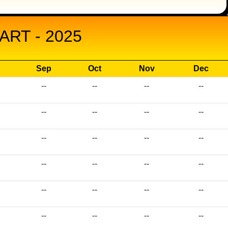
RT - 2025
Sep
Oct
Nov
Dec
--
--
--
--
--
--
--
--
--
--
--
--
--
--
--
--
--
--
--
--
--
--
--
--