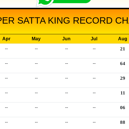
PER SATTA KING RECORD CHA
Apr
May
Jun
Jul
Aug
--
--
--
--
21
--
--
--
--
64
--
--
--
--
29
--
--
--
--
11
--
--
--
--
06
--
--
--
--
88