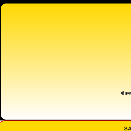
माँ क़स
S