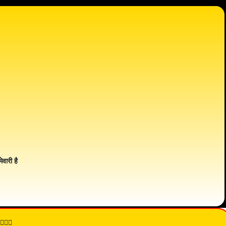
ेवारी है
👇🏾