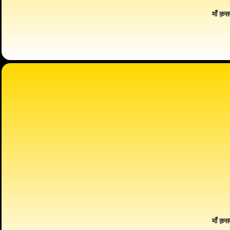
माँ क़स
माँ क़स