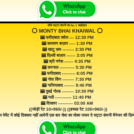
सीधे सट्टा कंपनी का No 1 खाईवाल
⭕️ MONTY BHAI KHAIWAL ⭕️
🎰 फरीदाबाद सवेरा --- 12:30 PM
🎰 कल्याण बाज़ार ---- 1:30 PM
🎰 खाटू धाम -------- 2:30 PM
🎰 दिल्ली बाज़ार ------ 3:05 PM
🎰 श्री गणेश ------ 4:35 PM
🎰 करनाल ---------- 5:30 PM
🎰 फरीदाबाद --------- 6:05 PM
🎰 गोवा किंग -------- 7:30 PM
🎰 गाजियाबाद ------- 9:40 PM
🎰 दुबई गोल्ड -------- 10:30 PM
🎰 गली ----------- 11:40 PM
🎰 दिसावर ---------- 03:00 AM
((जोड़ी रेट 10=960/-)) ((हरूफ़ रेट 100=960/-))
म पेमेंट में कोई दिक्कत नहीं आयेगी एक बार सेवा का मोका जरूर दे सट्टा कंपनी मैनेजर की ज़िम्म