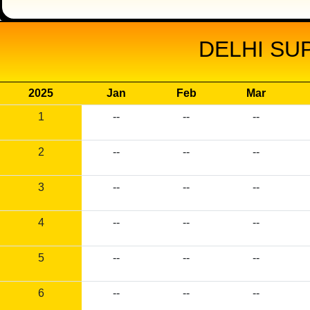
DELHI SU
2025
Jan
Feb
Mar
1
--
--
--
2
--
--
--
3
--
--
--
4
--
--
--
5
--
--
--
6
--
--
--