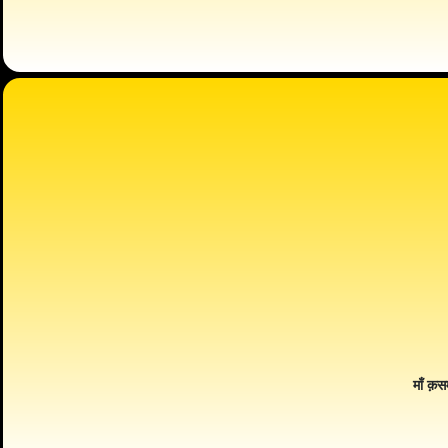
माँ क़स