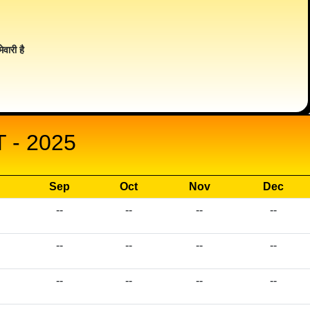
ेवारी है
- 2025
Sep
Oct
Nov
Dec
--
--
--
--
--
--
--
--
--
--
--
--