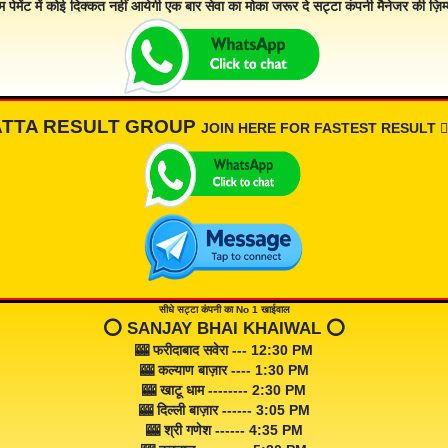
म पेमेंट में कोई दिक्कत नहीं आयेगी एक बार सेवा का मोका जरूर दे सट्टा कंपनी मैनेजर की ज़िम्म
ATTA RESULT GROUP
JOIN HERE FOR FASTEST RESULT 👇🏾
सीधे सट्टा कंपनी का No 1 खाईवाल
⭕️ SANJAY BHAI KHAIWAL ⭕️
🎰 फरीदाबाद सवेरा --- 12:30 PM
🎰 कल्याण बाज़ार ---- 1:30 PM
🎰 खाटू धाम -------- 2:30 PM
🎰 दिल्ली बाज़ार ------ 3:05 PM
🎰 श्री गणेश ------ 4:35 PM