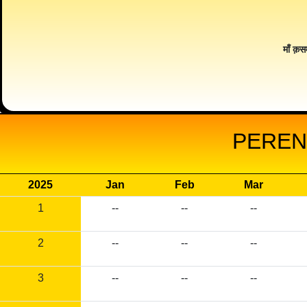
माँ क़स
PEREN
2025
Jan
Feb
Mar
1
--
--
--
2
--
--
--
3
--
--
--