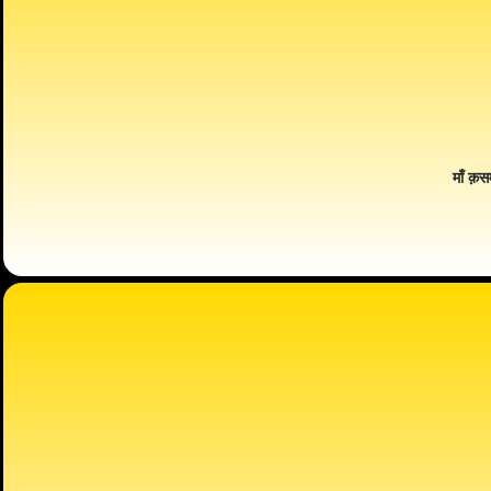
माँ क़स