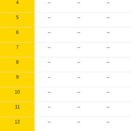
4
--
--
--
5
--
--
--
6
--
--
--
7
--
--
--
8
--
--
--
9
--
--
--
10
--
--
--
11
--
--
--
12
--
--
--