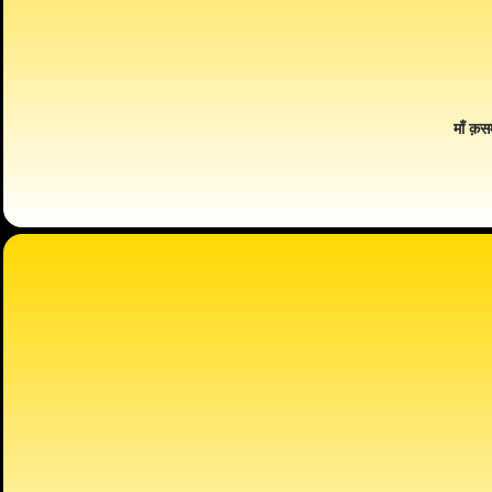
माँ क़स