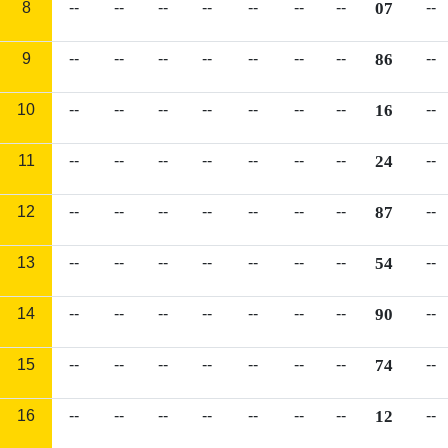
8
--
--
--
--
--
--
--
07
--
9
--
--
--
--
--
--
--
86
--
10
--
--
--
--
--
--
--
16
--
11
--
--
--
--
--
--
--
24
--
12
--
--
--
--
--
--
--
87
--
13
--
--
--
--
--
--
--
54
--
14
--
--
--
--
--
--
--
90
--
15
--
--
--
--
--
--
--
74
--
16
--
--
--
--
--
--
--
12
--