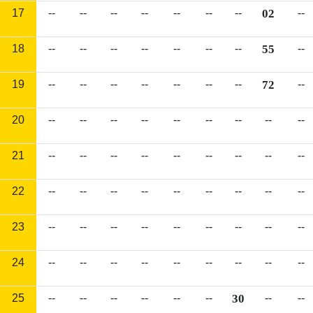
17
--
--
--
--
--
--
--
02
--
18
--
--
--
--
--
--
--
55
--
19
--
--
--
--
--
--
--
72
--
20
--
--
--
--
--
--
--
--
--
21
--
--
--
--
--
--
--
--
--
22
--
--
--
--
--
--
--
--
--
23
--
--
--
--
--
--
--
--
--
24
--
--
--
--
--
--
--
--
--
25
--
--
--
--
--
--
30
--
--