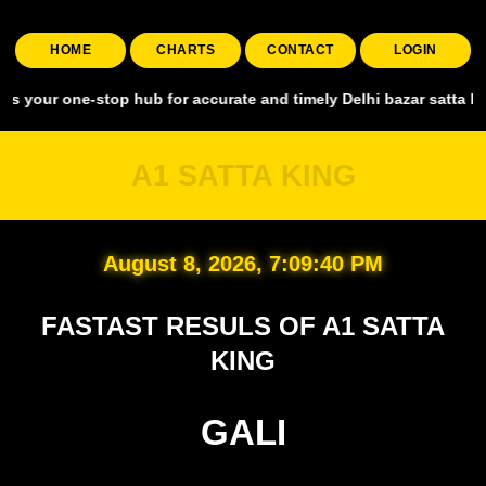
HOME
CHARTS
CONTACT
LOGIN
e-stop hub for accurate and timely Delhi bazar satta king, covering
A1 SATTA KING
August 8, 2026, 7:09:41 PM
FASTAST RESULS OF A1 SATTA
KING
GALI