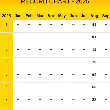
RECORD CHART - 2025
2025
Jan
Feb
Mar
Apr
May
Jun
Jul
Aug
Sep
1
--
--
--
--
--
--
--
41
--
2
--
--
--
--
--
--
--
01
--
3
--
--
--
--
--
--
--
12
--
4
--
--
--
--
--
--
--
28
--
5
--
--
--
--
--
--
--
65
--
6
--
--
--
--
--
--
--
60
--
7
--
--
--
--
--
--
--
23
--