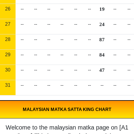
26
--
--
--
--
--
--
19
--
--
27
--
--
--
--
--
--
24
--
--
28
--
--
--
--
--
--
87
--
--
29
--
--
--
--
--
--
84
--
--
30
--
--
--
--
--
--
47
--
--
31
--
--
--
--
--
--
--
--
--
MALAYSIAN MATKA SATTA KING CHART
Welcome to the malaysian matka page on [A1