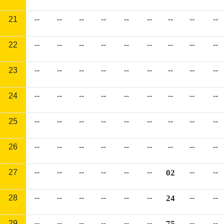
21
--
--
--
--
--
--
--
--
--
22
--
--
--
--
--
--
--
--
--
23
--
--
--
--
--
--
--
--
--
24
--
--
--
--
--
--
--
--
--
25
--
--
--
--
--
--
--
--
--
26
--
--
--
--
--
--
--
--
--
27
--
--
--
--
--
--
02
--
--
28
--
--
--
--
--
--
24
--
--
29
--
--
--
--
--
--
75
--
--