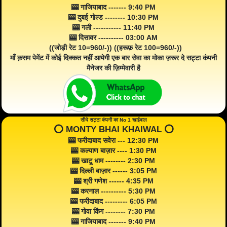
🎰 गाजियाबाद ------- 9:40 PM
🎰 दुबई गोल्ड -------- 10:30 PM
🎰 गली ----------- 11:40 PM
🎰 दिसावर ---------- 03:00 AM
((जोड़ी रेट 10=960/-)) ((हरूफ़ रेट 100=960/-))
माँ क़सम पेमेंट में कोई दिक्कत नहीं आयेगी एक बार सेवा का मोका ज़रूर दे सट्टा कंपनी
मैनेजर की ज़िम्मेवारी है
सीधे सट्टा कंपनी का No 1 खाईवाल
⭕️ MONTY BHAI KHAIWAL ⭕️
🎰 फरीदाबाद सवेरा --- 12:30 PM
🎰 कल्याण बाज़ार ---- 1:30 PM
🎰 खाटू धाम -------- 2:30 PM
🎰 दिल्ली बाज़ार ------ 3:05 PM
🎰 श्री गणेश ------ 4:35 PM
🎰 करनाल ---------- 5:30 PM
🎰 फरीदाबाद --------- 6:05 PM
🎰 गोवा किंग -------- 7:30 PM
🎰 गाजियाबाद ------- 9:40 PM