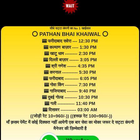
सीधे सट्टा कंपनी का No 1 खाईवाल
⭕️ PATHAN BHAI KHAIWAL ⭕️
🎰 फरीदाबाद सवेरा --- 12:30 PM
🎰 कल्याण बाज़ार ---- 1:30 PM
🎰 खाटू धाम -------- 2:30 PM
🎰 दिल्ली बाज़ार ------ 3:05 PM
🎰 श्री गणेश ------ 4:35 PM
🎰 करनाल ---------- 5:30 PM
🎰 फरीदाबाद --------- 6:05 PM
🎰 गोवा किंग -------- 7:30 PM
🎰 गाजियाबाद ------- 9:40 PM
🎰 दुबई गोल्ड -------- 10:30 PM
🎰 गली ----------- 11:40 PM
🎰 दिसावर ---------- 03:00 AM
((जोड़ी रेट 10=960/-)) ((हरूफ़ रेट 100=960/-))
माँ क़सम पेमेंट में कोई दिक्कत नहीं आयेगी एक बार सेवा का मोका जरूर दे सट्टा कंपनी
मैनेजर की ज़िम्मेवारी है