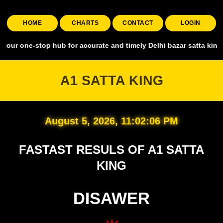
HOME
CHARTS
CONTACT
LOGIN
top hub for accurate and timely Delhi bazar satta king, covering al
A1 SATTA KING
August 5, 2026, 11:02:07 PM
FASTAST RESULS OF A1 SATTA
KING
DISAWER