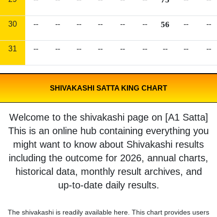
30
--
--
--
--
--
--
56
--
--
31
--
--
--
--
--
--
--
--
--
SHIVAKASHI SATTA KING CHART
Welcome to the shivakashi page on [A1 Satta]
This is an online hub containing everything you
might want to know about Shivakashi results
including the outcome for 2026, annual charts,
historical data, monthly result archives, and
up-to-date daily results.
The shivakashi is readily available here. This chart provides users