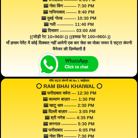
🎰 गोवा किंग -------- 7:30 PM
🎰 गाजियाबाद ------- 9:40 PM
🎰 दुबई गोल्ड -------- 10:30 PM
🎰 गली ----------- 11:40 PM
🎰 दिसावर ---------- 03:00 AM
((जोड़ी रेट 10=960/-)) ((हरूफ़ रेट 100=960/-))
माँ क़सम पेमेंट में कोई दिक्कत नहीं आयेगी एक बार सेवा का मोका जरूर दे सट्टा कंपनी
मैनेजर की ज़िम्मेवारी है
सीधे सट्टा कंपनी का No 1 खाईवाल
⭕️ RAM BHAI KHAIWAL ⭕️
🎰 फरीदाबाद सवेरा --- 12:30 PM
🎰 कल्याण बाज़ार ---- 1:30 PM
🎰 खाटू धाम -------- 2:30 PM
🎰 दिल्ली बाज़ार ------ 3:05 PM
🎰 श्री गणेश ------ 4:35 PM
🎰 करनाल ---------- 5:30 PM
🎰 फरीदाबाद --------- 6:05 PM
🎰 गोवा किंग -------- 7:30 PM