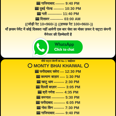
🎰 गाजियाबाद ------- 9:40 PM
🎰 दुबई गोल्ड -------- 10:30 PM
🎰 गली ----------- 11:40 PM
🎰 दिसावर ---------- 03:00 AM
((जोड़ी रेट 10=960/-)) ((हरूफ़ रेट 100=960/-))
माँ क़सम पेमेंट में कोई दिक्कत नहीं आयेगी एक बार सेवा का मोका ज़रूर दे सट्टा कंपनी
मैनेजर की ज़िम्मेवारी है
सीधे सट्टा कंपनी का No 1 खाईवाल
⭕️ MONTY BHAI KHAIWAL ⭕️
🎰 फरीदाबाद सवेरा --- 12:30 PM
🎰 कल्याण बाज़ार ---- 1:30 PM
🎰 खाटू धाम -------- 2:30 PM
🎰 दिल्ली बाज़ार ------ 3:05 PM
🎰 श्री गणेश ------ 4:35 PM
🎰 करनाल ---------- 5:30 PM
🎰 फरीदाबाद --------- 6:05 PM
🎰 गोवा किंग -------- 7:30 PM
🎰 गाजियाबाद ------- 9:40 PM