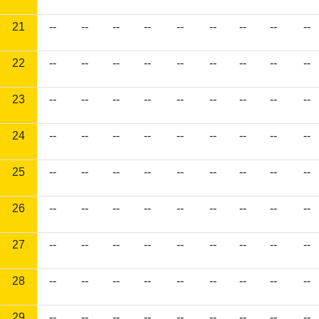
21
--
--
--
--
--
--
--
--
--
22
--
--
--
--
--
--
--
--
--
23
--
--
--
--
--
--
--
--
--
24
--
--
--
--
--
--
--
--
--
25
--
--
--
--
--
--
--
--
--
26
--
--
--
--
--
--
--
--
--
27
--
--
--
--
--
--
--
--
--
28
--
--
--
--
--
--
--
--
--
29
--
--
--
--
--
--
--
--
--