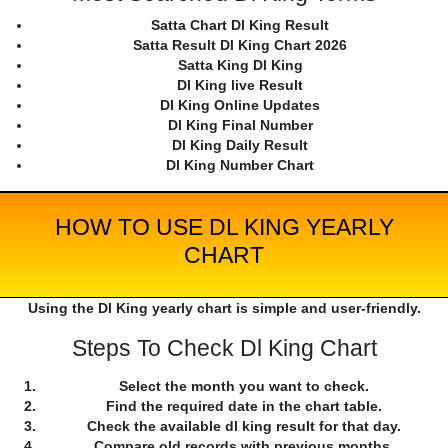
Satta Chart Dl King Result
Satta Result Dl King Chart 2026
Satta King Dl King
Dl King live Result
Dl King Online Updates
Dl King Final Number
Dl King Daily Result
Dl King Number Chart
HOW TO USE DL KING YEARLY
CHART
Using the Dl King yearly chart is simple and user-friendly.
Steps To Check Dl King Chart
Select the month you want to check.
Find the required date in the chart table.
Check the available dl king result for that day.
Compare old records with previous months.