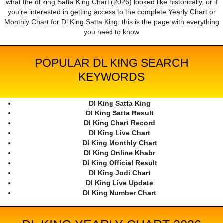
what the dl king Satta King Chart (2026) looked like historically, or if
you're interested in getting access to the complete Yearly Chart or
Monthly Chart for Dl King Satta King, this is the page with everything
you need to know
POPULAR DL KING SEARCH
KEYWORDS
Dl King Satta King
Dl King Satta Result
Dl King Chart Record
Dl King Live Chart
Dl King Monthly Chart
Dl King Online Khabr
Dl King Official Result
Dl King Jodi Chart
Dl King Live Update
Dl King Number Chart