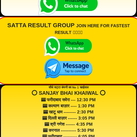
SATTA RESULT GROUP
JOIN HERE FOR FASTEST
RESULT 👇🏾👇🏾
सीधे सट्टा कंपनी का No 1 खाईवाल
⭕️ SANJAY BHAI KHAIWAL ⭕️
🎰 फरीदाबाद सवेरा --- 12:30 PM
🎰 कल्याण बाज़ार ---- 1:30 PM
🎰 खाटू धाम -------- 2:30 PM
🎰 दिल्ली बाज़ार ------ 3:05 PM
🎰 श्री गणेश ------ 4:35 PM
🎰 करनाल ---------- 5:30 PM
🎰 फरीदाबाद --------- 6:05 PM