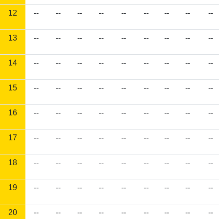
12
--
--
--
--
--
--
--
--
--
13
--
--
--
--
--
--
--
--
--
14
--
--
--
--
--
--
--
--
--
15
--
--
--
--
--
--
--
--
--
16
--
--
--
--
--
--
--
--
--
17
--
--
--
--
--
--
--
--
--
18
--
--
--
--
--
--
--
--
--
19
--
--
--
--
--
--
--
--
--
20
--
--
--
--
--
--
--
--
--