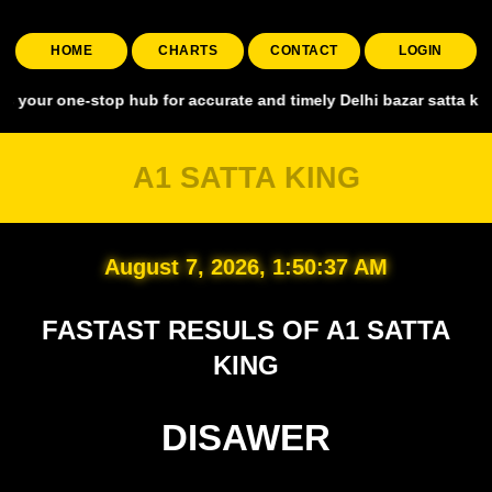
HOME
CHARTS
CONTACT
LOGIN
one-stop hub for accurate and timely Delhi bazar satta king, coveri
A1 SATTA KING
August 7, 2026, 1:50:37 AM
FASTAST RESULS OF A1 SATTA
KING
DISAWER