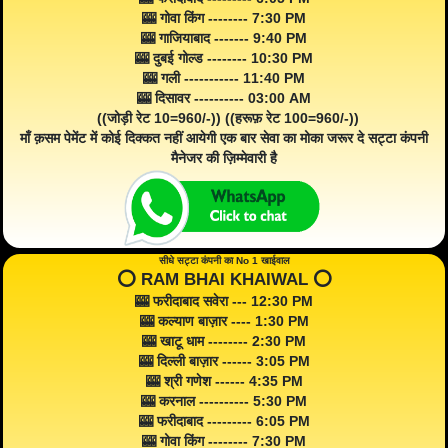
🎰 गोवा किंग -------- 7:30 PM
🎰 गाजियाबाद ------- 9:40 PM
🎰 दुबई गोल्ड -------- 10:30 PM
🎰 गली ----------- 11:40 PM
🎰 दिसावर ---------- 03:00 AM
((जोड़ी रेट 10=960/-)) ((हरूफ़ रेट 100=960/-))
माँ क़सम पेमेंट में कोई दिक्कत नहीं आयेगी एक बार सेवा का मोका जरूर दे सट्टा कंपनी
मैनेजर की ज़िम्मेवारी है
सीधे सट्टा कंपनी का No 1 खाईवाल
⭕️ RAM BHAI KHAIWAL ⭕️
🎰 फरीदाबाद सवेरा --- 12:30 PM
🎰 कल्याण बाज़ार ---- 1:30 PM
🎰 खाटू धाम -------- 2:30 PM
🎰 दिल्ली बाज़ार ------ 3:05 PM
🎰 श्री गणेश ------ 4:35 PM
🎰 करनाल ---------- 5:30 PM
🎰 फरीदाबाद --------- 6:05 PM
🎰 गोवा किंग -------- 7:30 PM