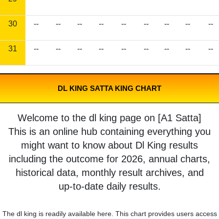
30
--
--
--
--
--
--
--
--
--
31
--
--
--
--
--
--
--
--
--
DL KING SATTA KING CHART
Welcome to the dl king page on [A1 Satta]
This is an online hub containing everything you
might want to know about Dl King results
including the outcome for 2026, annual charts,
historical data, monthly result archives, and
up-to-date daily results.
The dl king is readily available here. This chart provides users access