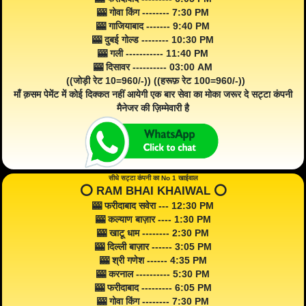
🎰 गोवा किंग -------- 7:30 PM
🎰 गाजियाबाद ------- 9:40 PM
🎰 दुबई गोल्ड -------- 10:30 PM
🎰 गली ----------- 11:40 PM
🎰 दिसावर ---------- 03:00 AM
((जोड़ी रेट 10=960/-)) ((हरूफ़ रेट 100=960/-))
माँ क़सम पेमेंट में कोई दिक्कत नहीं आयेगी एक बार सेवा का मोका जरूर दे सट्टा कंपनी
मैनेजर की ज़िम्मेवारी है
सीधे सट्टा कंपनी का No 1 खाईवाल
⭕️ RAM BHAI KHAIWAL ⭕️
🎰 फरीदाबाद सवेरा --- 12:30 PM
🎰 कल्याण बाज़ार ---- 1:30 PM
🎰 खाटू धाम -------- 2:30 PM
🎰 दिल्ली बाज़ार ------ 3:05 PM
🎰 श्री गणेश ------ 4:35 PM
🎰 करनाल ---------- 5:30 PM
🎰 फरीदाबाद --------- 6:05 PM
🎰 गोवा किंग -------- 7:30 PM