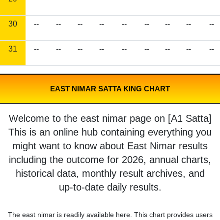
30
--
--
--
--
--
--
--
--
--
31
--
--
--
--
--
--
--
--
--
EAST NIMAR SATTA KING CHART
Welcome to the east nimar page on [A1 Satta]
This is an online hub containing everything you
might want to know about East Nimar results
including the outcome for 2026, annual charts,
historical data, monthly result archives, and
up-to-date daily results.
The east nimar is readily available here. This chart provides users