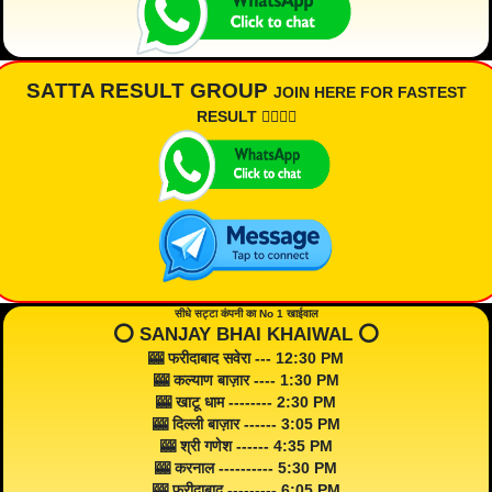
SATTA RESULT GROUP
JOIN HERE FOR FASTEST
RESULT 👇🏾👇🏾
सीधे सट्टा कंपनी का No 1 खाईवाल
⭕️ SANJAY BHAI KHAIWAL ⭕️
🎰 फरीदाबाद सवेरा --- 12:30 PM
🎰 कल्याण बाज़ार ---- 1:30 PM
🎰 खाटू धाम -------- 2:30 PM
🎰 दिल्ली बाज़ार ------ 3:05 PM
🎰 श्री गणेश ------ 4:35 PM
🎰 करनाल ---------- 5:30 PM
🎰 फरीदाबाद --------- 6:05 PM