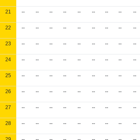
21
--
--
--
--
--
--
--
--
--
22
--
--
--
--
--
--
--
--
--
23
--
--
--
--
--
--
--
--
--
24
--
--
--
--
--
--
--
--
--
25
--
--
--
--
--
--
--
--
--
26
--
--
--
--
--
--
--
--
--
27
--
--
--
--
--
--
--
--
--
28
--
--
--
--
--
--
--
--
--
29
--
--
--
--
--
--
--
--
--