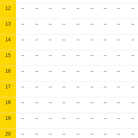
12
--
--
--
--
--
--
--
--
--
13
--
--
--
--
--
--
--
--
--
14
--
--
--
--
--
--
--
--
--
15
--
--
--
--
--
--
--
--
--
16
--
--
--
--
--
--
--
--
--
17
--
--
--
--
--
--
--
--
--
18
--
--
--
--
--
--
--
--
--
19
--
--
--
--
--
--
--
--
--
20
--
--
--
--
--
--
--
--
--