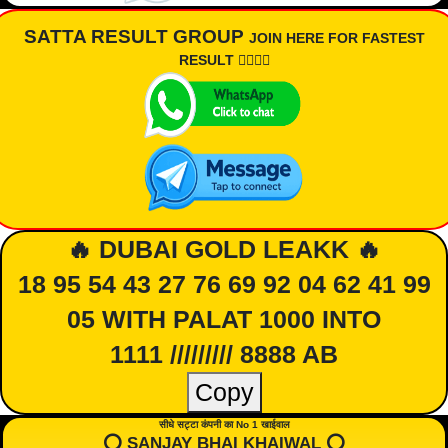
SATTA RESULT GROUP
JOIN HERE FOR FASTEST
RESULT 👇🏾👇🏾
🔥 DUBAI GOLD LEAKK 🔥
18 95 54 43 27 76 69 92 04 62 41 99
05 WITH PALAT 1000 INTO
1111 ///////// 8888 AB
Copy
सीधे सट्टा कंपनी का No 1 खाईवाल
⭕️ SANJAY BHAI KHAIWAL ⭕️