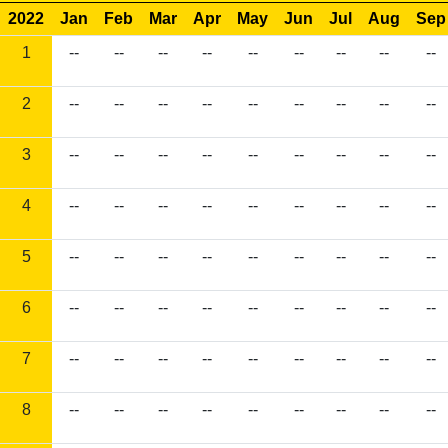
2022
Jan
Feb
Mar
Apr
May
Jun
Jul
Aug
Sep
1
--
--
--
--
--
--
--
--
--
2
--
--
--
--
--
--
--
--
--
3
--
--
--
--
--
--
--
--
--
4
--
--
--
--
--
--
--
--
--
5
--
--
--
--
--
--
--
--
--
6
--
--
--
--
--
--
--
--
--
7
--
--
--
--
--
--
--
--
--
8
--
--
--
--
--
--
--
--
--