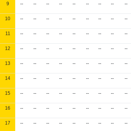
9
--
--
--
--
--
--
--
--
--
10
--
--
--
--
--
--
--
--
--
11
--
--
--
--
--
--
--
--
--
12
--
--
--
--
--
--
--
--
--
13
--
--
--
--
--
--
--
--
--
14
--
--
--
--
--
--
--
--
--
15
--
--
--
--
--
--
--
--
--
16
--
--
--
--
--
--
--
--
--
17
--
--
--
--
--
--
--
--
--