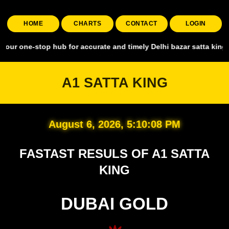
HOME
CHARTS
CONTACT
LOGIN
top hub for accurate and timely Delhi bazar satta king, covering al
A1 SATTA KING
August 6, 2026, 5:10:09 PM
FASTAST RESULS OF A1 SATTA
KING
DUBAI GOLD