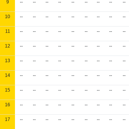
9
--
--
--
--
--
--
--
--
--
10
--
--
--
--
--
--
--
--
--
11
--
--
--
--
--
--
--
--
--
12
--
--
--
--
--
--
--
--
--
13
--
--
--
--
--
--
--
--
--
14
--
--
--
--
--
--
--
--
--
15
--
--
--
--
--
--
--
--
--
16
--
--
--
--
--
--
--
--
--
17
--
--
--
--
--
--
--
--
--