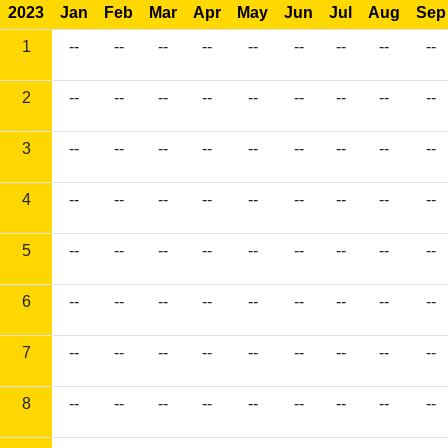
2023
Jan
Feb
Mar
Apr
May
Jun
Jul
Aug
Sep
1
--
--
--
--
--
--
--
--
--
2
--
--
--
--
--
--
--
--
--
3
--
--
--
--
--
--
--
--
--
4
--
--
--
--
--
--
--
--
--
5
--
--
--
--
--
--
--
--
--
6
--
--
--
--
--
--
--
--
--
7
--
--
--
--
--
--
--
--
--
8
--
--
--
--
--
--
--
--
--