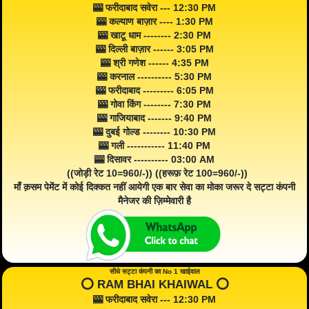
🎰 फरीदाबाद सवेरा --- 12:30 PM
🎰 कल्याण बाज़ार ---- 1:30 PM
🎰 खाटू धाम -------- 2:30 PM
🎰 दिल्ली बाज़ार ------ 3:05 PM
🎰 श्री गणेश ------ 4:35 PM
🎰 करनाल ---------- 5:30 PM
🎰 फरीदाबाद --------- 6:05 PM
🎰 गोवा किंग -------- 7:30 PM
🎰 गाजियाबाद ------- 9:40 PM
🎰 दुबई गोल्ड -------- 10:30 PM
🎰 गली ----------- 11:40 PM
🎰 दिसावर ---------- 03:00 AM
((जोड़ी रेट 10=960/-)) ((हरूफ़ रेट 100=960/-))
माँ क़सम पेमेंट में कोई दिक्कत नहीं आयेगी एक बार सेवा का मोका जरूर दे सट्टा कंपनी
मैनेजर की ज़िम्मेवारी है
सीधे सट्टा कंपनी का No 1 खाईवाल
⭕️ RAM BHAI KHAIWAL ⭕️
🎰 फरीदाबाद सवेरा --- 12:30 PM