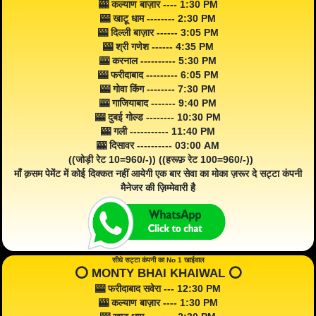
🎰 कल्याण बाज़ार ---- 1:30 PM
🎰 खाटू धाम -------- 2:30 PM
🎰 दिल्ली बाज़ार ------ 3:05 PM
🎰 श्री गणेश ------ 4:35 PM
🎰 करनाल ---------- 5:30 PM
🎰 फरीदाबाद --------- 6:05 PM
🎰 गोवा किंग -------- 7:30 PM
🎰 गाजियाबाद ------- 9:40 PM
🎰 दुबई गोल्ड -------- 10:30 PM
🎰 गली ----------- 11:40 PM
🎰 दिसावर ---------- 03:00 AM
((जोड़ी रेट 10=960/-)) ((हरूफ़ रेट 100=960/-))
माँ क़सम पेमेंट में कोई दिक्कत नहीं आयेगी एक बार सेवा का मोका ज़रूर दे सट्टा कंपनी
मैनेजर की ज़िम्मेवारी है
सीधे सट्टा कंपनी का No 1 खाईवाल
⭕️ MONTY BHAI KHAIWAL ⭕️
🎰 फरीदाबाद सवेरा --- 12:30 PM
🎰 कल्याण बाज़ार ---- 1:30 PM