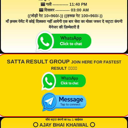
🎰 गली ----------- 11:40 PM
🎰 दिसावर ---------- 03:00 AM
((जोड़ी रेट 10=960/-)) ((हरूफ़ रेट 100=960/-))
माँ क़सम पेमेंट में कोई दिक्कत नहीं आयेगी एक बार सेवा का मोका जरूर दे सट्टा कंपनी
मैनेजर की ज़िम्मेवारी है
SATTA RESULT GROUP
JOIN HERE FOR FASTEST
RESULT 👇🏾👇🏾
सीधे सट्टा कंपनी का No 1 खाईवाल
⭕️ AJAY BHAI KHAIWAL ⭕️