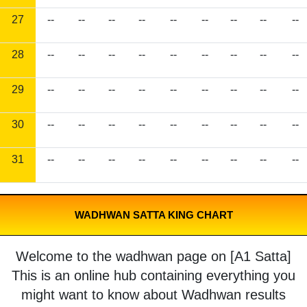
27
--
--
--
--
--
--
--
--
--
28
--
--
--
--
--
--
--
--
--
29
--
--
--
--
--
--
--
--
--
30
--
--
--
--
--
--
--
--
--
31
--
--
--
--
--
--
--
--
--
WADHWAN SATTA KING CHART
Welcome to the wadhwan page on [A1 Satta]
This is an online hub containing everything you
might want to know about Wadhwan results