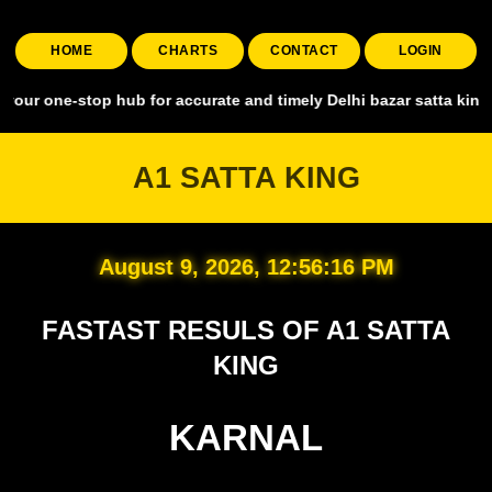
HOME
CHARTS
CONTACT
LOGIN
stop hub for accurate and timely Delhi bazar satta king, covering al
A1 SATTA KING
August 9, 2026, 12:56:17 PM
FASTAST RESULS OF A1 SATTA
KING
KARNAL