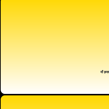
माँ क़स