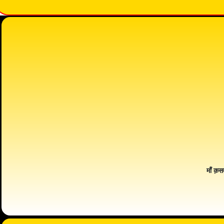
माँ क़स