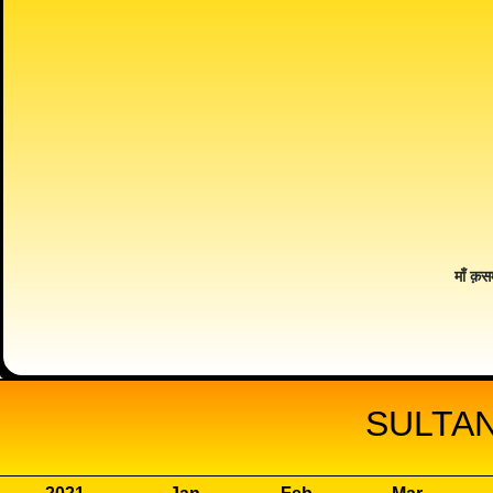
माँ क़स
SULTAN