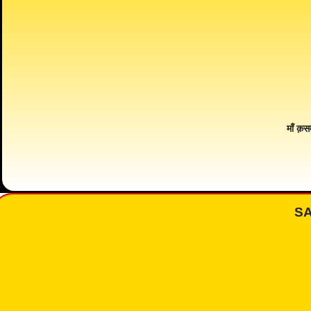
माँ क़स
S