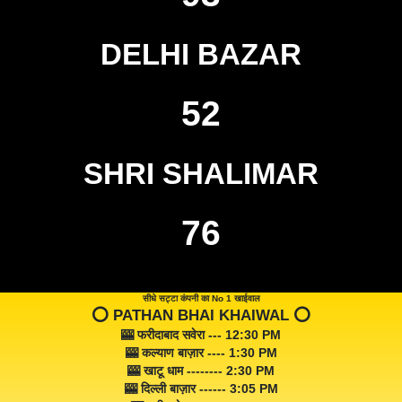
DELHI BAZAR
52
SHRI SHALIMAR
76
सीधे सट्टा कंपनी का No 1 खाईवाल
⭕️ PATHAN BHAI KHAIWAL ⭕️
🎰 फरीदाबाद सवेरा --- 12:30 PM
🎰 कल्याण बाज़ार ---- 1:30 PM
🎰 खाटू धाम -------- 2:30 PM
🎰 दिल्ली बाज़ार ------ 3:05 PM