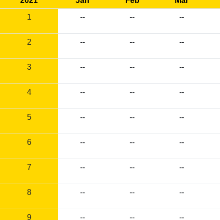
2021
Jan
Feb
Mar
1
--
--
--
2
--
--
--
3
--
--
--
4
--
--
--
5
--
--
--
6
--
--
--
7
--
--
--
8
--
--
--
9
--
--
--