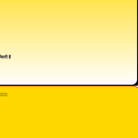
ेवारी है
👇🏾