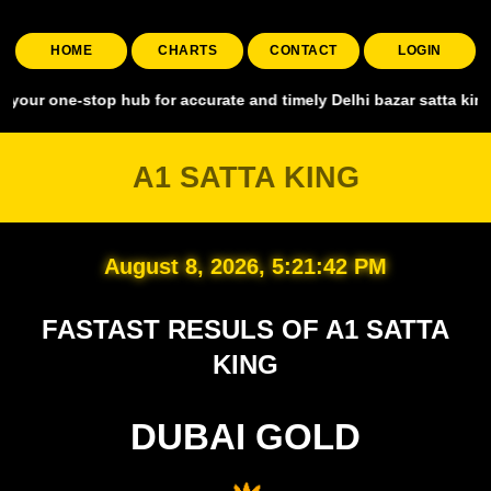
HOME
CHARTS
CONTACT
LOGIN
stop hub for accurate and timely Delhi bazar satta king, covering a
A1 SATTA KING
August 8, 2026, 5:21:43 PM
FASTAST RESULS OF A1 SATTA
KING
DUBAI GOLD