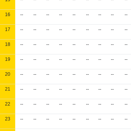
16
--
--
--
--
--
--
--
--
--
17
--
--
--
--
--
--
--
--
--
18
--
--
--
--
--
--
--
--
--
19
--
--
--
--
--
--
--
--
--
20
--
--
--
--
--
--
--
--
--
21
--
--
--
--
--
--
--
--
--
22
--
--
--
--
--
--
--
--
--
23
--
--
--
--
--
--
--
--
--