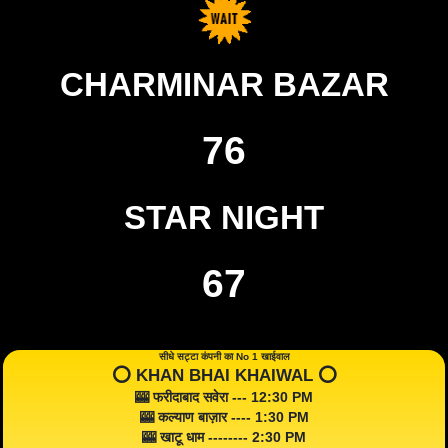
CHARMINAR BAZAR
76
STAR NIGHT
67
सीधे सट्टा कंपनी का No 1 खाईवाल
⭕️ KHAN BHAI KHAIWAL ⭕️
🎰 फरीदाबाद सवेरा --- 12:30 PM
🎰 कल्याण बाज़ार ---- 1:30 PM
🎰 खाटू धाम -------- 2:30 PM