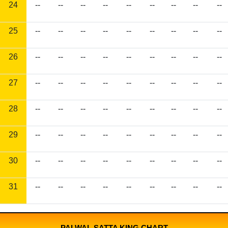
24
--
--
--
--
--
--
--
--
--
25
--
--
--
--
--
--
--
--
--
26
--
--
--
--
--
--
--
--
--
27
--
--
--
--
--
--
--
--
--
28
--
--
--
--
--
--
--
--
--
29
--
--
--
--
--
--
--
--
--
30
--
--
--
--
--
--
--
--
--
31
--
--
--
--
--
--
--
--
--
PALWAL SATTA KING CHART