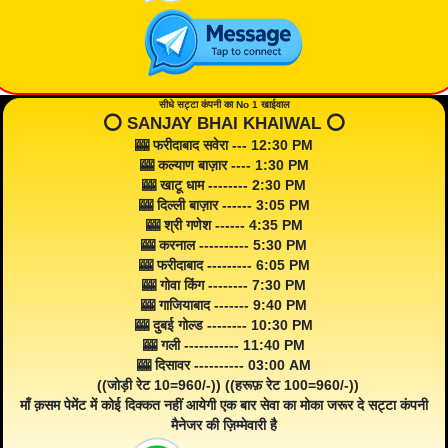
सीधे सट्टा कंपनी का No 1 खाईवाल
⭕️ SANJAY BHAI KHAIWAL ⭕️
🎰 फरीदाबाद सवेरा --- 12:30 PM
🎰 कल्याण बाज़ार ---- 1:30 PM
🎰 खाटू धाम -------- 2:30 PM
🎰 दिल्ली बाज़ार ------ 3:05 PM
🎰 श्री गणेश ------ 4:35 PM
🎰 करनाल ---------- 5:30 PM
🎰 फरीदाबाद --------- 6:05 PM
🎰 गोवा किंग -------- 7:30 PM
🎰 गाजियाबाद ------- 9:40 PM
🎰 दुबई गोल्ड -------- 10:30 PM
🎰 गली ----------- 11:40 PM
🎰 दिसावर ---------- 03:00 AM
((जोड़ी रेट 10=960/-)) ((हरूफ़ रेट 100=960/-))
माँ क़सम पेमेंट में कोई दिक्कत नहीं आयेगी एक बार सेवा का मोका जरूर दे सट्टा कंपनी
मैनेजर की ज़िम्मेवारी है