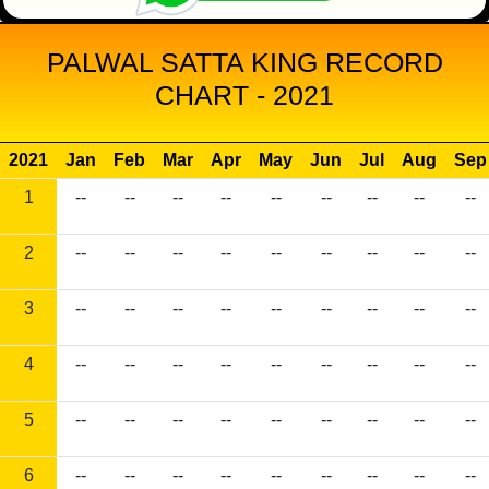
PALWAL SATTA KING RECORD
CHART - 2021
2021
Jan
Feb
Mar
Apr
May
Jun
Jul
Aug
Sep
1
--
--
--
--
--
--
--
--
--
2
--
--
--
--
--
--
--
--
--
3
--
--
--
--
--
--
--
--
--
4
--
--
--
--
--
--
--
--
--
5
--
--
--
--
--
--
--
--
--
6
--
--
--
--
--
--
--
--
--