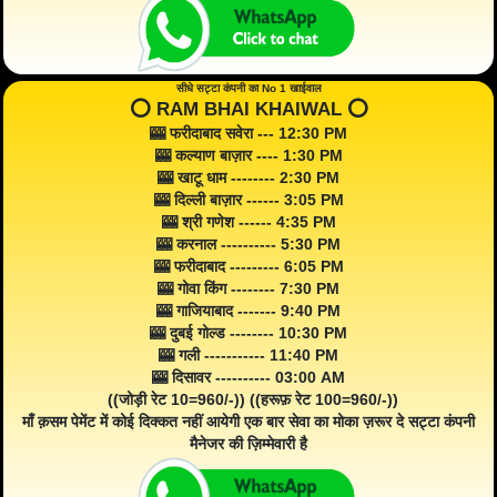
सीधे सट्टा कंपनी का No 1 खाईवाल
⭕️ RAM BHAI KHAIWAL ⭕️
🎰 फरीदाबाद सवेरा --- 12:30 PM
🎰 कल्याण बाज़ार ---- 1:30 PM
🎰 खाटू धाम -------- 2:30 PM
🎰 दिल्ली बाज़ार ------ 3:05 PM
🎰 श्री गणेश ------ 4:35 PM
🎰 करनाल ---------- 5:30 PM
🎰 फरीदाबाद --------- 6:05 PM
🎰 गोवा किंग -------- 7:30 PM
🎰 गाजियाबाद ------- 9:40 PM
🎰 दुबई गोल्ड -------- 10:30 PM
🎰 गली ----------- 11:40 PM
🎰 दिसावर ---------- 03:00 AM
((जोड़ी रेट 10=960/-)) ((हरूफ़ रेट 100=960/-))
माँ क़सम पेमेंट में कोई दिक्कत नहीं आयेगी एक बार सेवा का मोका ज़रूर दे सट्टा कंपनी
मैनेजर की ज़िम्मेवारी है