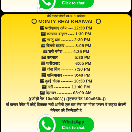
सीधे सट्टा कंपनी का No 1 खाईवाल
⭕️ MONTY BHAI KHAIWAL ⭕️
🎰 फरीदाबाद सवेरा --- 12:30 PM
🎰 कल्याण बाज़ार ---- 1:30 PM
🎰 खाटू धाम -------- 2:30 PM
🎰 दिल्ली बाज़ार ------ 3:05 PM
🎰 श्री गणेश ------ 4:35 PM
🎰 करनाल ---------- 5:30 PM
🎰 फरीदाबाद --------- 6:05 PM
🎰 गोवा किंग -------- 7:30 PM
🎰 गाजियाबाद ------- 9:40 PM
🎰 दुबई गोल्ड -------- 10:30 PM
🎰 गली ----------- 11:40 PM
🎰 दिसावर ---------- 03:00 AM
((जोड़ी रेट 10=960/-)) ((हरूफ़ रेट 100=960/-))
माँ क़सम पेमेंट में कोई दिक्कत नहीं आयेगी एक बार सेवा का मोका जरूर दे सट्टा कंपनी
मैनेजर की ज़िम्मेवारी है