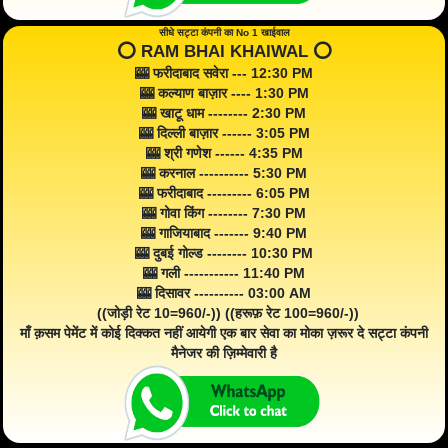
सीधे सट्टा कंपनी का No 1 खाईवाल
⭕️ RAM BHAI KHAIWAL ⭕️
🎰 फरीदाबाद सवेरा --- 12:30 PM
🎰 कल्याण बाज़ार ---- 1:30 PM
🎰 खाटू धाम -------- 2:30 PM
🎰 दिल्ली बाज़ार ------ 3:05 PM
🎰 श्री गणेश ------ 4:35 PM
🎰 करनाल ---------- 5:30 PM
🎰 फरीदाबाद --------- 6:05 PM
🎰 गोवा किंग -------- 7:30 PM
🎰 गाजियाबाद ------- 9:40 PM
🎰 दुबई गोल्ड -------- 10:30 PM
🎰 गली ----------- 11:40 PM
🎰 दिसावर ---------- 03:00 AM
((जोड़ी रेट 10=960/-)) ((हरूफ़ रेट 100=960/-))
माँ क़सम पेमेंट में कोई दिक्कत नहीं आयेगी एक बार सेवा का मोका ज़रूर दे सट्टा कंपनी
मैनेजर की ज़िम्मेवारी है