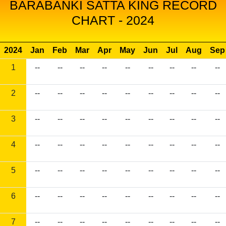
BARABANKI SATTA KING RECORD
CHART - 2024
2024
Jan
Feb
Mar
Apr
May
Jun
Jul
Aug
Sep
1
--
--
--
--
--
--
--
--
--
2
--
--
--
--
--
--
--
--
--
3
--
--
--
--
--
--
--
--
--
4
--
--
--
--
--
--
--
--
--
5
--
--
--
--
--
--
--
--
--
6
--
--
--
--
--
--
--
--
--
7
--
--
--
--
--
--
--
--
--