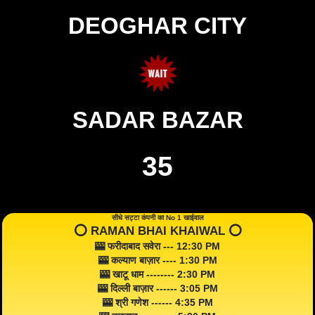
DEOGHAR CITY
SADAR BAZAR
35
सीधे सट्टा कंपनी का No 1 खाईवाल
⭕️ RAMAN BHAI KHAIWAL ⭕️
🎰 फरीदाबाद सवेरा --- 12:30 PM
🎰 कल्याण बाज़ार ---- 1:30 PM
🎰 खाटू धाम -------- 2:30 PM
🎰 दिल्ली बाज़ार ------ 3:05 PM
🎰 श्री गणेश ------ 4:35 PM