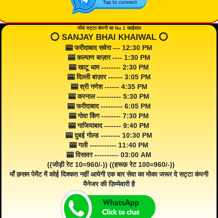
सीधे सट्टा कंपनी का No 1 खाईवाल
⭕️ SANJAY BHAI KHAIWAL ⭕️
🎰 फरीदाबाद सवेरा --- 12:30 PM
🎰 कल्याण बाज़ार ---- 1:30 PM
🎰 खाटू धाम -------- 2:30 PM
🎰 दिल्ली बाज़ार ------ 3:05 PM
🎰 श्री गणेश ------ 4:35 PM
🎰 करनाल ---------- 5:30 PM
🎰 फरीदाबाद --------- 6:05 PM
🎰 गोवा किंग -------- 7:30 PM
🎰 गाजियाबाद ------- 9:40 PM
🎰 दुबई गोल्ड -------- 10:30 PM
🎰 गली ----------- 11:40 PM
🎰 दिसावर ---------- 03:00 AM
((जोड़ी रेट 10=960/-)) ((हरूफ़ रेट 100=960/-))
माँ क़सम पेमेंट में कोई दिक्कत नहीं आयेगी एक बार सेवा का मोका जरूर दे सट्टा कंपनी
मैनेजर की ज़िम्मेवारी है