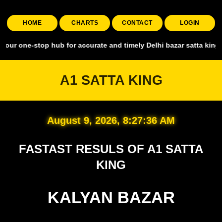
HOME
CHARTS
CONTACT
LOGIN
top hub for accurate and timely Delhi bazar satta king, covering al
A1 SATTA KING
August 9, 2026, 8:27:37 AM
FASTAST RESULS OF A1 SATTA
KING
KALYAN BAZAR