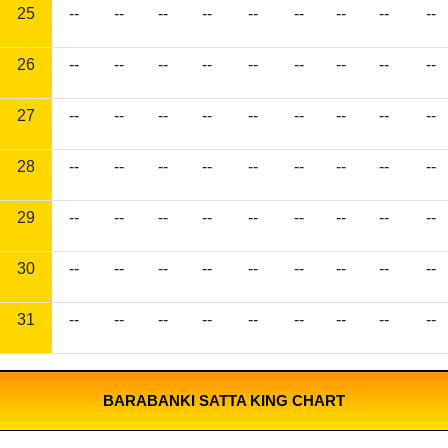
25
--
--
--
--
--
--
--
--
--
26
--
--
--
--
--
--
--
--
--
27
--
--
--
--
--
--
--
--
--
28
--
--
--
--
--
--
--
--
--
29
--
--
--
--
--
--
--
--
--
30
--
--
--
--
--
--
--
--
--
31
--
--
--
--
--
--
--
--
--
BARABANKI SATTA KING CHART