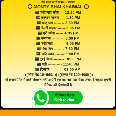
सीधे सट्टा कंपनी का No 1 खाईवाल
⭕️ MONTY BHAI KHAIWAL ⭕️
🎰 फरीदाबाद सवेरा --- 12:30 PM
🎰 कल्याण बाज़ार ---- 1:30 PM
🎰 खाटू धाम -------- 2:30 PM
🎰 दिल्ली बाज़ार ------ 3:05 PM
🎰 श्री गणेश ------ 4:35 PM
🎰 करनाल ---------- 5:30 PM
🎰 फरीदाबाद --------- 6:05 PM
🎰 गोवा किंग -------- 7:30 PM
🎰 गाजियाबाद ------- 9:40 PM
🎰 दुबई गोल्ड -------- 10:30 PM
🎰 गली ----------- 11:40 PM
🎰 दिसावर ---------- 03:00 AM
((जोड़ी रेट 10=960/-)) ((हरूफ़ रेट 100=960/-))
माँ क़सम पेमेंट में कोई दिक्कत नहीं आयेगी एक बार सेवा का मोका जरूर दे सट्टा कंपनी
मैनेजर की ज़िम्मेवारी है