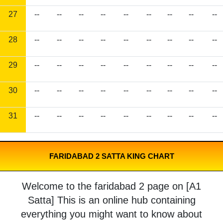
27
--
--
--
--
--
--
--
--
--
28
--
--
--
--
--
--
--
--
--
29
--
--
--
--
--
--
--
--
--
30
--
--
--
--
--
--
--
--
--
31
--
--
--
--
--
--
--
--
--
FARIDABAD 2 SATTA KING CHART
Welcome to the faridabad 2 page on [A1
Satta] This is an online hub containing
everything you might want to know about