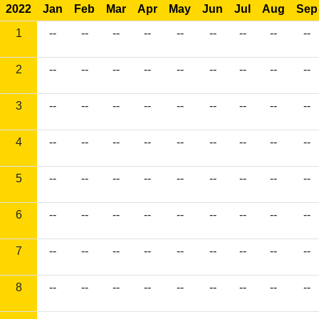
2022
Jan
Feb
Mar
Apr
May
Jun
Jul
Aug
Sep
1
--
--
--
--
--
--
--
--
--
2
--
--
--
--
--
--
--
--
--
3
--
--
--
--
--
--
--
--
--
4
--
--
--
--
--
--
--
--
--
5
--
--
--
--
--
--
--
--
--
6
--
--
--
--
--
--
--
--
--
7
--
--
--
--
--
--
--
--
--
8
--
--
--
--
--
--
--
--
--