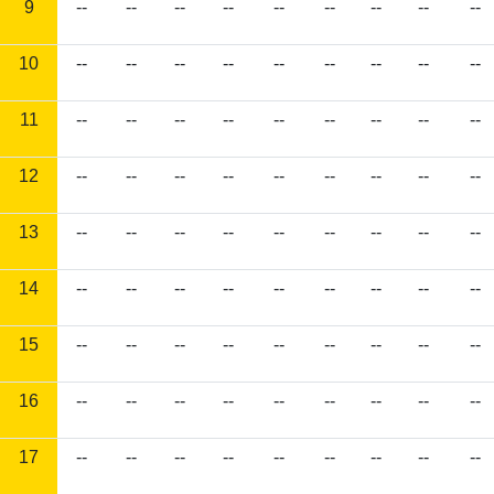
9
--
--
--
--
--
--
--
--
--
10
--
--
--
--
--
--
--
--
--
11
--
--
--
--
--
--
--
--
--
12
--
--
--
--
--
--
--
--
--
13
--
--
--
--
--
--
--
--
--
14
--
--
--
--
--
--
--
--
--
15
--
--
--
--
--
--
--
--
--
16
--
--
--
--
--
--
--
--
--
17
--
--
--
--
--
--
--
--
--