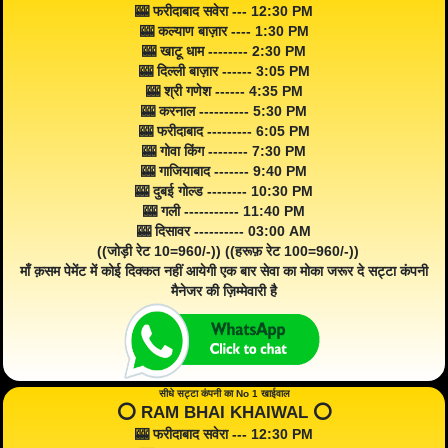
🎰 फरीदाबाद सवेरा --- 12:30 PM
🎰 कल्याण बाज़ार ---- 1:30 PM
🎰 खाटू धाम -------- 2:30 PM
🎰 दिल्ली बाज़ार ------ 3:05 PM
🎰 श्री गणेश ------ 4:35 PM
🎰 करनाल ---------- 5:30 PM
🎰 फरीदाबाद --------- 6:05 PM
🎰 गोवा किंग -------- 7:30 PM
🎰 गाजियाबाद ------- 9:40 PM
🎰 दुबई गोल्ड -------- 10:30 PM
🎰 गली ----------- 11:40 PM
🎰 दिसावर ---------- 03:00 AM
((जोड़ी रेट 10=960/-)) ((हरूफ़ रेट 100=960/-))
माँ क़सम पेमेंट में कोई दिक्कत नहीं आयेगी एक बार सेवा का मोका जरूर दे सट्टा कंपनी
मैनेजर की ज़िम्मेवारी है
सीधे सट्टा कंपनी का No 1 खाईवाल
⭕️ RAM BHAI KHAIWAL ⭕️
🎰 फरीदाबाद सवेरा --- 12:30 PM