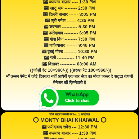
🎰 कल्याण बाज़ार ---- 1:30 PM
🎰 खाटू धाम -------- 2:30 PM
🎰 दिल्ली बाज़ार ------ 3:05 PM
🎰 श्री गणेश ------ 4:35 PM
🎰 करनाल ---------- 5:30 PM
🎰 फरीदाबाद --------- 6:05 PM
🎰 गोवा किंग -------- 7:30 PM
🎰 गाजियाबाद ------- 9:40 PM
🎰 दुबई गोल्ड -------- 10:30 PM
🎰 गली ----------- 11:40 PM
🎰 दिसावर ---------- 03:00 AM
((जोड़ी रेट 10=960/-)) ((हरूफ़ रेट 100=960/-))
माँ क़सम पेमेंट में कोई दिक्कत नहीं आयेगी एक बार सेवा का मोका ज़रूर दे सट्टा कंपनी
मैनेजर की ज़िम्मेवारी है
सीधे सट्टा कंपनी का No 1 खाईवाल
⭕️ MONTY BHAI KHAIWAL ⭕️
🎰 फरीदाबाद सवेरा --- 12:30 PM
🎰 कल्याण बाज़ार ---- 1:30 PM