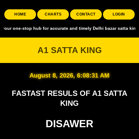
HOME
CHARTS
CONTACT
LOGIN
stop hub for accurate and timely Delhi bazar satta king, covering al
A1 SATTA KING
August 8, 2026, 6:08:32 AM
FASTAST RESULS OF A1 SATTA
KING
DISAWER