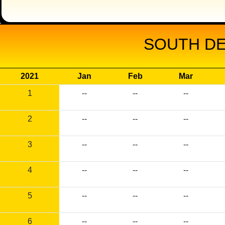
SOUTH DE
2021
Jan
Feb
Mar
1
--
--
--
2
--
--
--
3
--
--
--
4
--
--
--
5
--
--
--
6
--
--
--