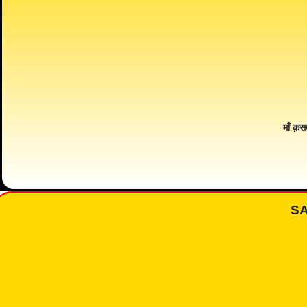
माँ क़स
S