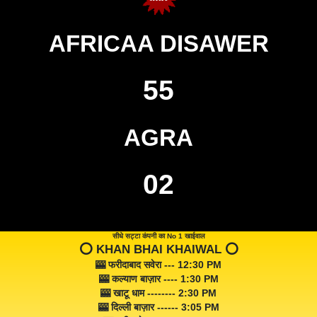
AFRICAA DISAWER
55
AGRA
02
सीधे सट्टा कंपनी का No 1 खाईवाल
⭕️ KHAN BHAI KHAIWAL ⭕️
🎰 फरीदाबाद सवेरा --- 12:30 PM
🎰 कल्याण बाज़ार ---- 1:30 PM
🎰 खाटू धाम -------- 2:30 PM
🎰 दिल्ली बाज़ार ------ 3:05 PM