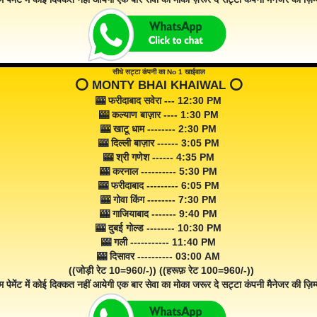
सीधे सट्टा कंपनी का No 1 खाईवाल
⭕️ MONTY BHAI KHAIWAL ⭕️
🎰 फरीदाबाद सवेरा --- 12:30 PM
🎰 कल्याण बाज़ार ---- 1:30 PM
🎰 खाटू धाम -------- 2:30 PM
🎰 दिल्ली बाज़ार ------ 3:05 PM
🎰 श्री गणेश ------ 4:35 PM
🎰 करनाल ---------- 5:30 PM
🎰 फरीदाबाद --------- 6:05 PM
🎰 गोवा किंग -------- 7:30 PM
🎰 गाजियाबाद ------- 9:40 PM
🎰 दुबई गोल्ड -------- 10:30 PM
🎰 गली ----------- 11:40 PM
🎰 दिसावर ---------- 03:00 AM
((जोड़ी रेट 10=960/-)) ((हरूफ़ रेट 100=960/-))
म पेमेंट में कोई दिक्कत नहीं आयेगी एक बार सेवा का मोका जरूर दे सट्टा कंपनी मैनेजर की ज़िम्म