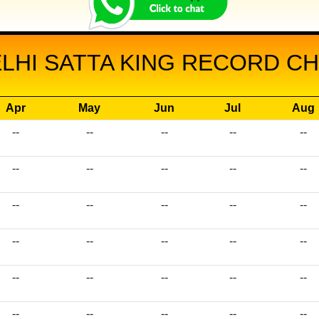
LHI SATTA KING RECORD CHA
Apr
May
Jun
Jul
Aug
--
--
--
--
--
--
--
--
--
--
--
--
--
--
--
--
--
--
--
--
--
--
--
--
--
--
--
--
--
--