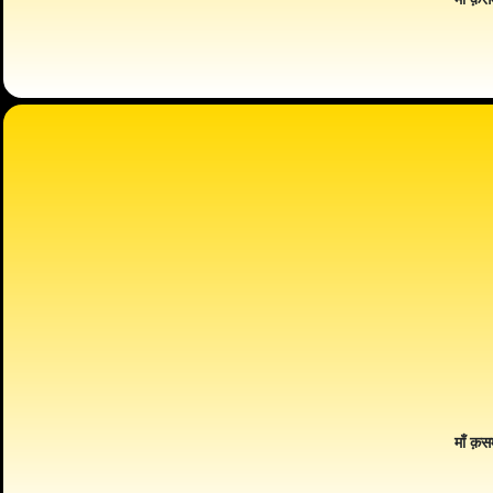
माँ क़स