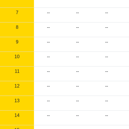
7
--
--
--
8
--
--
--
9
--
--
--
10
--
--
--
11
--
--
--
12
--
--
--
13
--
--
--
14
--
--
--