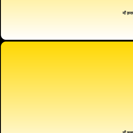
माँ क़स
माँ क़स