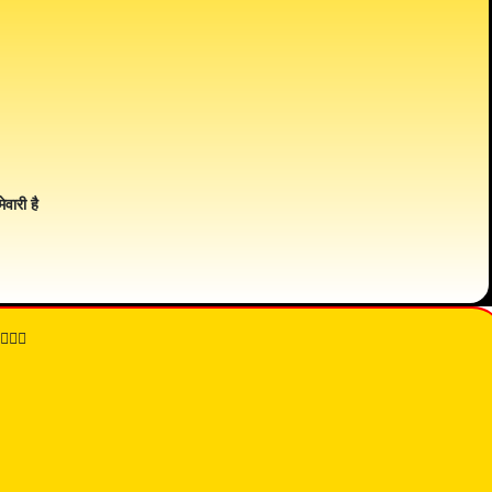
ेवारी है
👇🏾