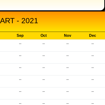
RT - 2021
Sep
Oct
Nov
Dec
--
--
--
--
--
--
--
--
--
--
--
--
--
--
--
--
--
--
--
--
--
--
--
--