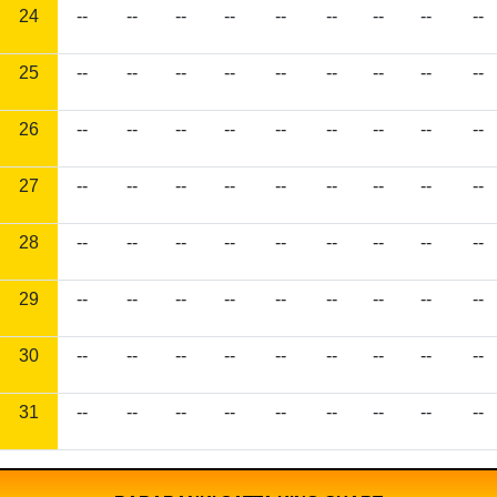
24
--
--
--
--
--
--
--
--
--
25
--
--
--
--
--
--
--
--
--
26
--
--
--
--
--
--
--
--
--
27
--
--
--
--
--
--
--
--
--
28
--
--
--
--
--
--
--
--
--
29
--
--
--
--
--
--
--
--
--
30
--
--
--
--
--
--
--
--
--
31
--
--
--
--
--
--
--
--
--