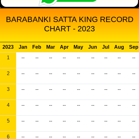
BARABANKI SATTA KING RECORD
CHART - 2023
2023
Jan
Feb
Mar
Apr
May
Jun
Jul
Aug
Sep
1
--
--
--
--
--
--
--
--
--
2
--
--
--
--
--
--
--
--
--
3
--
--
--
--
--
--
--
--
--
4
--
--
--
--
--
--
--
--
--
5
--
--
--
--
--
--
--
--
--
6
--
--
--
--
--
--
--
--
--