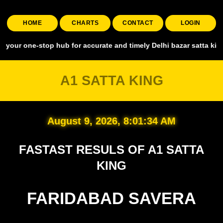
HOME
CHARTS
CONTACT
LOGIN
-stop hub for accurate and timely Delhi bazar satta king, covering a
A1 SATTA KING
August 9, 2026, 8:01:35 AM
FASTAST RESULS OF A1 SATTA
KING
FARIDABAD SAVERA