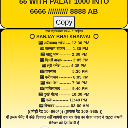
55 WITH PALAT 1000 INTO
6666 ////////// 8888 AB
Copy
सीधे सट्टा कंपनी का No 1 खाईवाल
⭕️ SANJAY BHAI KHAIWAL ⭕️
🎰 फरीदाबाद सवेरा --- 12:30 PM
🎰 कल्याण बाज़ार ---- 1:30 PM
🎰 खाटू धाम -------- 2:30 PM
🎰 दिल्ली बाज़ार ------ 3:05 PM
🎰 श्री गणेश ------ 4:35 PM
🎰 करनाल ---------- 5:30 PM
🎰 फरीदाबाद --------- 6:05 PM
🎰 गोवा किंग -------- 7:30 PM
🎰 गाजियाबाद ------- 9:40 PM
🎰 दुबई गोल्ड -------- 10:30 PM
🎰 गली ----------- 11:40 PM
🎰 दिसावर ---------- 03:00 AM
((जोड़ी रेट 10=960/-)) ((हरूफ़ रेट 100=960/-))
माँ क़सम पेमेंट में कोई दिक्कत नहीं आयेगी एक बार सेवा का मोका जरूर दे सट्टा कंपनी
मैनेजर की ज़िम्मेवारी है