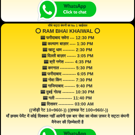
सीधे सट्टा कंपनी का No 1 खाईवाल
⭕️ RAM BHAI KHAIWAL ⭕️
🎰 फरीदाबाद सवेरा --- 12:30 PM
🎰 कल्याण बाज़ार ---- 1:30 PM
🎰 खाटू धाम -------- 2:30 PM
🎰 दिल्ली बाज़ार ------ 3:05 PM
🎰 श्री गणेश ------ 4:35 PM
🎰 करनाल ---------- 5:30 PM
🎰 फरीदाबाद --------- 6:05 PM
🎰 गोवा किंग -------- 7:30 PM
🎰 गाजियाबाद ------- 9:40 PM
🎰 दुबई गोल्ड -------- 10:30 PM
🎰 गली ----------- 11:40 PM
🎰 दिसावर ---------- 03:00 AM
((जोड़ी रेट 10=960/-)) ((हरूफ़ रेट 100=960/-))
माँ क़सम पेमेंट में कोई दिक्कत नहीं आयेगी एक बार सेवा का मोका ज़रूर दे सट्टा कंपनी
मैनेजर की ज़िम्मेवारी है