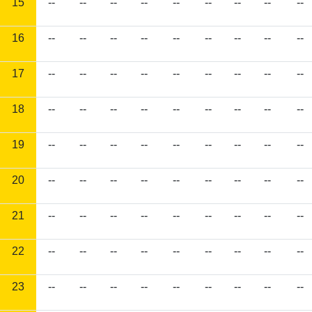
15
--
--
--
--
--
--
--
--
--
16
--
--
--
--
--
--
--
--
--
17
--
--
--
--
--
--
--
--
--
18
--
--
--
--
--
--
--
--
--
19
--
--
--
--
--
--
--
--
--
20
--
--
--
--
--
--
--
--
--
21
--
--
--
--
--
--
--
--
--
22
--
--
--
--
--
--
--
--
--
23
--
--
--
--
--
--
--
--
--