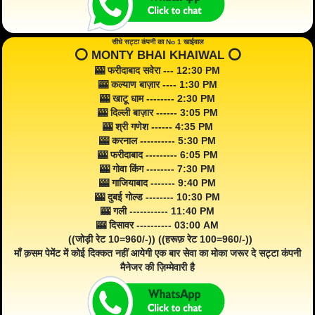
सीधे सट्टा कंपनी का No 1 खाईवाल
⭕️ MONTY BHAI KHAIWAL ⭕️
🎰 फरीदाबाद सवेरा --- 12:30 PM
🎰 कल्याण बाज़ार ---- 1:30 PM
🎰 खाटू धाम -------- 2:30 PM
🎰 दिल्ली बाज़ार ------ 3:05 PM
🎰 श्री गणेश ------ 4:35 PM
🎰 करनाल ---------- 5:30 PM
🎰 फरीदाबाद --------- 6:05 PM
🎰 गोवा किंग -------- 7:30 PM
🎰 गाजियाबाद ------- 9:40 PM
🎰 दुबई गोल्ड -------- 10:30 PM
🎰 गली ----------- 11:40 PM
🎰 दिसावर ---------- 03:00 AM
((जोड़ी रेट 10=960/-)) ((हरूफ़ रेट 100=960/-))
माँ क़सम पेमेंट में कोई दिक्कत नहीं आयेगी एक बार सेवा का मोका जरूर दे सट्टा कंपनी
मैनेजर की ज़िम्मेवारी है