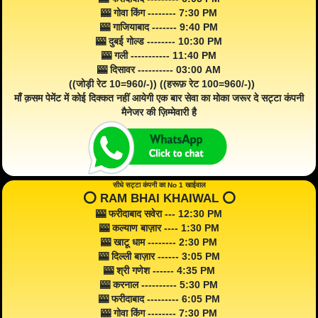
🎰 गोवा किंग -------- 7:30 PM
🎰 गाजियाबाद ------- 9:40 PM
🎰 दुबई गोल्ड -------- 10:30 PM
🎰 गली ----------- 11:40 PM
🎰 दिसावर ---------- 03:00 AM
((जोड़ी रेट 10=960/-)) ((हरूफ़ रेट 100=960/-))
माँ क़सम पेमेंट में कोई दिक्कत नहीं आयेगी एक बार सेवा का मोका जरूर दे सट्टा कंपनी
मैनेजर की ज़िम्मेवारी है
सीधे सट्टा कंपनी का No 1 खाईवाल
⭕️ RAM BHAI KHAIWAL ⭕️
🎰 फरीदाबाद सवेरा --- 12:30 PM
🎰 कल्याण बाज़ार ---- 1:30 PM
🎰 खाटू धाम -------- 2:30 PM
🎰 दिल्ली बाज़ार ------ 3:05 PM
🎰 श्री गणेश ------ 4:35 PM
🎰 करनाल ---------- 5:30 PM
🎰 फरीदाबाद --------- 6:05 PM
🎰 गोवा किंग -------- 7:30 PM