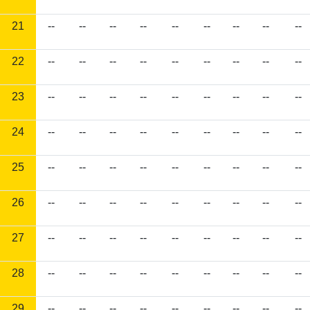
21
--
--
--
--
--
--
--
--
--
22
--
--
--
--
--
--
--
--
--
23
--
--
--
--
--
--
--
--
--
24
--
--
--
--
--
--
--
--
--
25
--
--
--
--
--
--
--
--
--
26
--
--
--
--
--
--
--
--
--
27
--
--
--
--
--
--
--
--
--
28
--
--
--
--
--
--
--
--
--
29
--
--
--
--
--
--
--
--
--