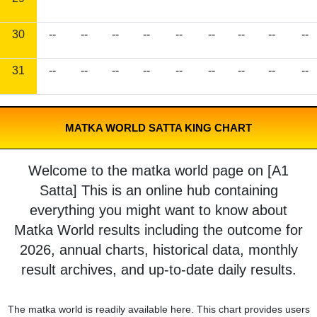
30
--
--
--
--
--
--
--
--
--
31
--
--
--
--
--
--
--
--
--
MATKA WORLD SATTA KING CHART
Welcome to the matka world page on [A1
Satta] This is an online hub containing
everything you might want to know about
Matka World results including the outcome for
2026, annual charts, historical data, monthly
result archives, and up-to-date daily results.
The matka world is readily available here. This chart provides users