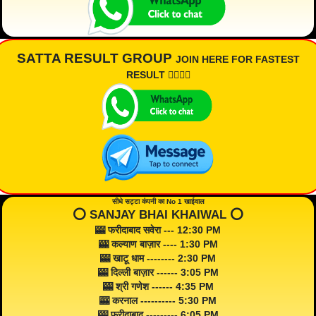
SATTA RESULT GROUP
JOIN HERE FOR FASTEST
RESULT 👇🏾👇🏾
सीधे सट्टा कंपनी का No 1 खाईवाल
⭕️ SANJAY BHAI KHAIWAL ⭕️
🎰 फरीदाबाद सवेरा --- 12:30 PM
🎰 कल्याण बाज़ार ---- 1:30 PM
🎰 खाटू धाम -------- 2:30 PM
🎰 दिल्ली बाज़ार ------ 3:05 PM
🎰 श्री गणेश ------ 4:35 PM
🎰 करनाल ---------- 5:30 PM
🎰 फरीदाबाद --------- 6:05 PM