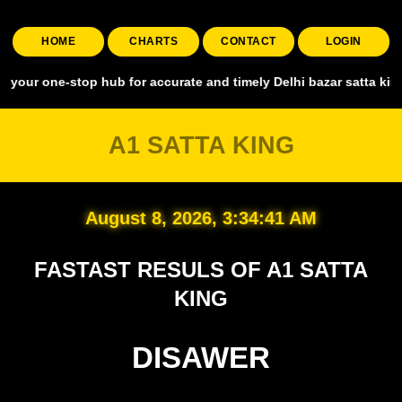
HOME
CHARTS
CONTACT
LOGIN
-stop hub for accurate and timely Delhi bazar satta king, covering a
A1 SATTA KING
August 8, 2026, 3:34:42 AM
FASTAST RESULS OF A1 SATTA
KING
DISAWER