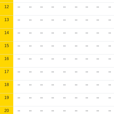
12
--
--
--
--
--
--
--
--
--
13
--
--
--
--
--
--
--
--
--
14
--
--
--
--
--
--
--
--
--
15
--
--
--
--
--
--
--
--
--
16
--
--
--
--
--
--
--
--
--
17
--
--
--
--
--
--
--
--
--
18
--
--
--
--
--
--
--
--
--
19
--
--
--
--
--
--
--
--
--
20
--
--
--
--
--
--
--
--
--