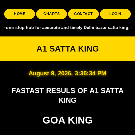
HOME
CHARTS
CONTACT
LOGIN
p hub for accurate and timely Delhi bazar satta king, covering all m
A1 SATTA KING
August 9, 2026, 3:35:35 PM
FASTAST RESULS OF A1 SATTA
KING
GOA KING