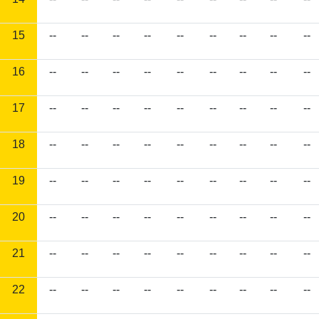
15
--
--
--
--
--
--
--
--
--
16
--
--
--
--
--
--
--
--
--
17
--
--
--
--
--
--
--
--
--
18
--
--
--
--
--
--
--
--
--
19
--
--
--
--
--
--
--
--
--
20
--
--
--
--
--
--
--
--
--
21
--
--
--
--
--
--
--
--
--
22
--
--
--
--
--
--
--
--
--