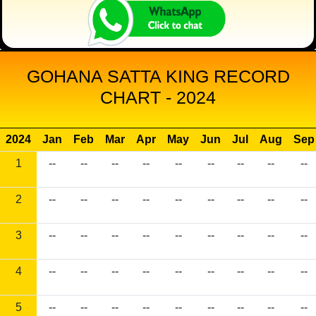
GOHANA SATTA KING RECORD
CHART - 2024
2024
Jan
Feb
Mar
Apr
May
Jun
Jul
Aug
Sep
1
--
--
--
--
--
--
--
--
--
2
--
--
--
--
--
--
--
--
--
3
--
--
--
--
--
--
--
--
--
4
--
--
--
--
--
--
--
--
--
5
--
--
--
--
--
--
--
--
--