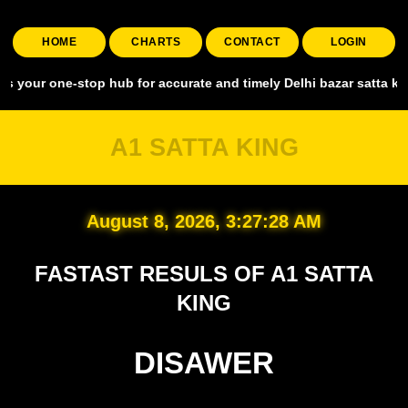
HOME
CHARTS
CONTACT
LOGIN
 one-stop hub for accurate and timely Delhi bazar satta king, coveri
A1 SATTA KING
August 8, 2026, 3:27:29 AM
FASTAST RESULS OF A1 SATTA
KING
DISAWER