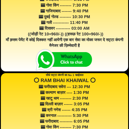
🎰 गोवा किंग -------- 7:30 PM
🎰 गाजियाबाद ------- 9:40 PM
🎰 दुबई गोल्ड -------- 10:30 PM
🎰 गली ----------- 11:40 PM
🎰 दिसावर ---------- 03:00 AM
((जोड़ी रेट 10=960/-)) ((हरूफ़ रेट 100=960/-))
माँ क़सम पेमेंट में कोई दिक्कत नहीं आयेगी एक बार सेवा का मोका जरूर दे सट्टा कंपनी
मैनेजर की ज़िम्मेवारी है
सीधे सट्टा कंपनी का No 1 खाईवाल
⭕️ RAM BHAI KHAIWAL ⭕️
🎰 फरीदाबाद सवेरा --- 12:30 PM
🎰 कल्याण बाज़ार ---- 1:30 PM
🎰 खाटू धाम -------- 2:30 PM
🎰 दिल्ली बाज़ार ------ 3:05 PM
🎰 श्री गणेश ------ 4:35 PM
🎰 करनाल ---------- 5:30 PM
🎰 फरीदाबाद --------- 6:05 PM
🎰 गोवा किंग -------- 7:30 PM