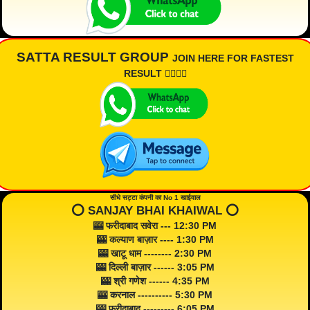
SATTA RESULT GROUP
JOIN HERE FOR FASTEST
RESULT 👇🏾👇🏾
सीधे सट्टा कंपनी का No 1 खाईवाल
⭕️ SANJAY BHAI KHAIWAL ⭕️
🎰 फरीदाबाद सवेरा --- 12:30 PM
🎰 कल्याण बाज़ार ---- 1:30 PM
🎰 खाटू धाम -------- 2:30 PM
🎰 दिल्ली बाज़ार ------ 3:05 PM
🎰 श्री गणेश ------ 4:35 PM
🎰 करनाल ---------- 5:30 PM
🎰 फरीदाबाद --------- 6:05 PM