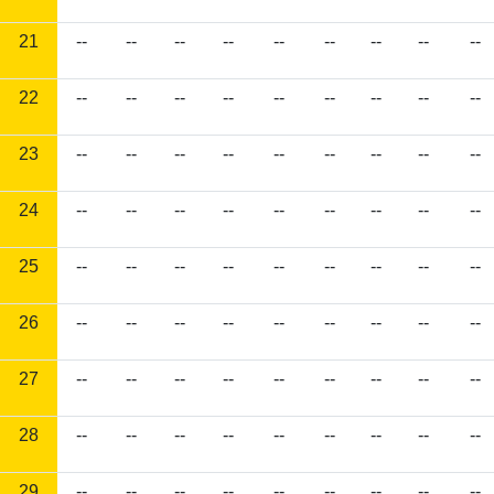
21
--
--
--
--
--
--
--
--
--
22
--
--
--
--
--
--
--
--
--
23
--
--
--
--
--
--
--
--
--
24
--
--
--
--
--
--
--
--
--
25
--
--
--
--
--
--
--
--
--
26
--
--
--
--
--
--
--
--
--
27
--
--
--
--
--
--
--
--
--
28
--
--
--
--
--
--
--
--
--
29
--
--
--
--
--
--
--
--
--