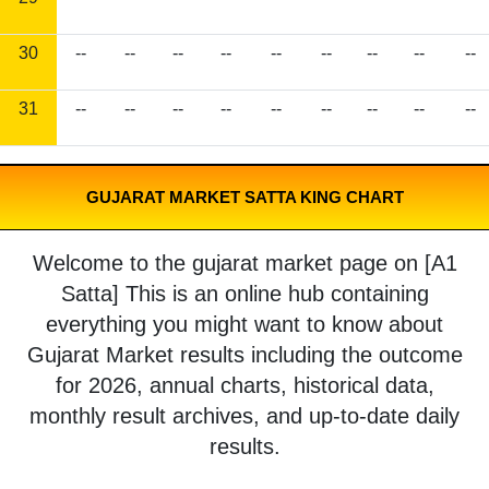
30
--
--
--
--
--
--
--
--
--
31
--
--
--
--
--
--
--
--
--
GUJARAT MARKET SATTA KING CHART
Welcome to the gujarat market page on [A1
Satta] This is an online hub containing
everything you might want to know about
Gujarat Market results including the outcome
for 2026, annual charts, historical data,
monthly result archives, and up-to-date daily
results.