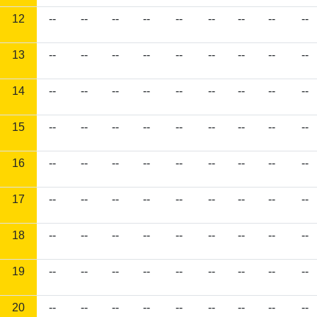
12
--
--
--
--
--
--
--
--
--
13
--
--
--
--
--
--
--
--
--
14
--
--
--
--
--
--
--
--
--
15
--
--
--
--
--
--
--
--
--
16
--
--
--
--
--
--
--
--
--
17
--
--
--
--
--
--
--
--
--
18
--
--
--
--
--
--
--
--
--
19
--
--
--
--
--
--
--
--
--
20
--
--
--
--
--
--
--
--
--