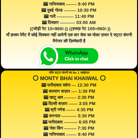
🎰 गाजियाबाद ------- 9:40 PM
🎰 दुबई गोल्ड -------- 10:30 PM
🎰 गली ----------- 11:40 PM
🎰 दिसावर ---------- 03:00 AM
((जोड़ी रेट 10=960/-)) ((हरूफ़ रेट 100=960/-))
माँ क़सम पेमेंट में कोई दिक्कत नहीं आयेगी एक बार सेवा का मोका ज़रूर दे सट्टा कंपनी
मैनेजर की ज़िम्मेवारी है
सीधे सट्टा कंपनी का No 1 खाईवाल
⭕️ MONTY BHAI KHAIWAL ⭕️
🎰 फरीदाबाद सवेरा --- 12:30 PM
🎰 कल्याण बाज़ार ---- 1:30 PM
🎰 खाटू धाम -------- 2:30 PM
🎰 दिल्ली बाज़ार ------ 3:05 PM
🎰 श्री गणेश ------ 4:35 PM
🎰 करनाल ---------- 5:30 PM
🎰 फरीदाबाद --------- 6:05 PM
🎰 गोवा किंग -------- 7:30 PM
🎰 गाजियाबाद ------- 9:40 PM