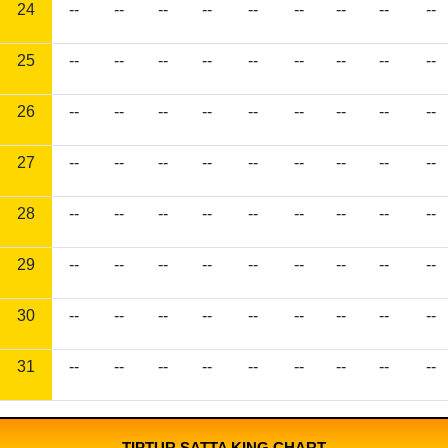
24
--
--
--
--
--
--
--
--
--
25
--
--
--
--
--
--
--
--
--
26
--
--
--
--
--
--
--
--
--
27
--
--
--
--
--
--
--
--
--
28
--
--
--
--
--
--
--
--
--
29
--
--
--
--
--
--
--
--
--
30
--
--
--
--
--
--
--
--
--
31
--
--
--
--
--
--
--
--
--
TIPTUR SATTA KING CHART