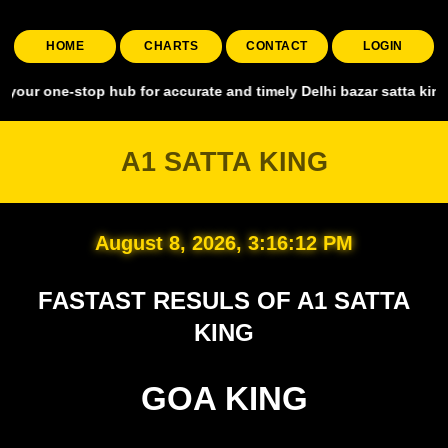
HOME
CHARTS
CONTACT
LOGIN
stop hub for accurate and timely Delhi bazar satta king, covering a
A1 SATTA KING
August 8, 2026, 3:16:13 PM
FASTAST RESULS OF A1 SATTA
KING
GOA KING