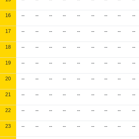
16
--
--
--
--
--
--
--
--
--
17
--
--
--
--
--
--
--
--
--
18
--
--
--
--
--
--
--
--
--
19
--
--
--
--
--
--
--
--
--
20
--
--
--
--
--
--
--
--
--
21
--
--
--
--
--
--
--
--
--
22
--
--
--
--
--
--
--
--
--
23
--
--
--
--
--
--
--
--
--