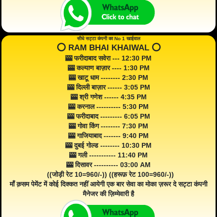
सीधे सट्टा कंपनी का No 1 खाईवाल
⭕️ RAM BHAI KHAIWAL ⭕️
🎰 फरीदाबाद सवेरा --- 12:30 PM
🎰 कल्याण बाज़ार ---- 1:30 PM
🎰 खाटू धाम -------- 2:30 PM
🎰 दिल्ली बाज़ार ------ 3:05 PM
🎰 श्री गणेश ------ 4:35 PM
🎰 करनाल ---------- 5:30 PM
🎰 फरीदाबाद --------- 6:05 PM
🎰 गोवा किंग -------- 7:30 PM
🎰 गाजियाबाद ------- 9:40 PM
🎰 दुबई गोल्ड -------- 10:30 PM
🎰 गली ----------- 11:40 PM
🎰 दिसावर ---------- 03:00 AM
((जोड़ी रेट 10=960/-)) ((हरूफ़ रेट 100=960/-))
माँ क़सम पेमेंट में कोई दिक्कत नहीं आयेगी एक बार सेवा का मोका ज़रूर दे सट्टा कंपनी
मैनेजर की ज़िम्मेवारी है