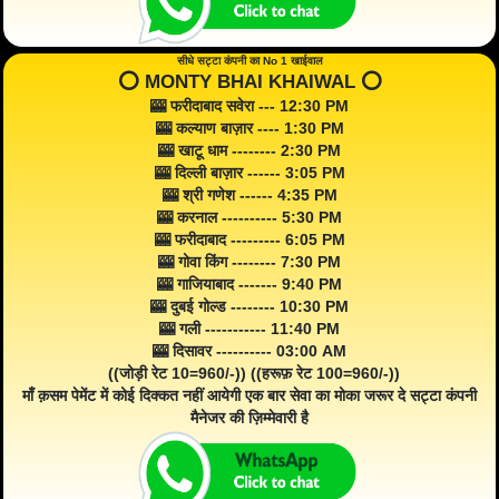
सीधे सट्टा कंपनी का No 1 खाईवाल
⭕️ MONTY BHAI KHAIWAL ⭕️
🎰 फरीदाबाद सवेरा --- 12:30 PM
🎰 कल्याण बाज़ार ---- 1:30 PM
🎰 खाटू धाम -------- 2:30 PM
🎰 दिल्ली बाज़ार ------ 3:05 PM
🎰 श्री गणेश ------ 4:35 PM
🎰 करनाल ---------- 5:30 PM
🎰 फरीदाबाद --------- 6:05 PM
🎰 गोवा किंग -------- 7:30 PM
🎰 गाजियाबाद ------- 9:40 PM
🎰 दुबई गोल्ड -------- 10:30 PM
🎰 गली ----------- 11:40 PM
🎰 दिसावर ---------- 03:00 AM
((जोड़ी रेट 10=960/-)) ((हरूफ़ रेट 100=960/-))
माँ क़सम पेमेंट में कोई दिक्कत नहीं आयेगी एक बार सेवा का मोका जरूर दे सट्टा कंपनी
मैनेजर की ज़िम्मेवारी है