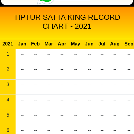
TIPTUR SATTA KING RECORD
CHART - 2021
2021
Jan
Feb
Mar
Apr
May
Jun
Jul
Aug
Sep
1
--
--
--
--
--
--
--
--
--
2
--
--
--
--
--
--
--
--
--
3
--
--
--
--
--
--
--
--
--
4
--
--
--
--
--
--
--
--
--
5
--
--
--
--
--
--
--
--
--
6
--
--
--
--
--
--
--
--
--