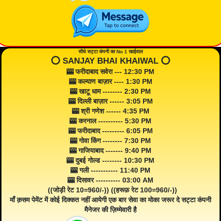
सीधे सट्टा कंपनी का No 1 खाईवाल
⭕️ SANJAY BHAI KHAIWAL ⭕️
🎰 फरीदाबाद सवेरा --- 12:30 PM
🎰 कल्याण बाज़ार ---- 1:30 PM
🎰 खाटू धाम -------- 2:30 PM
🎰 दिल्ली बाज़ार ------ 3:05 PM
🎰 श्री गणेश ------ 4:35 PM
🎰 करनाल ---------- 5:30 PM
🎰 फरीदाबाद --------- 6:05 PM
🎰 गोवा किंग -------- 7:30 PM
🎰 गाजियाबाद ------- 9:40 PM
🎰 दुबई गोल्ड -------- 10:30 PM
🎰 गली ----------- 11:40 PM
🎰 दिसावर ---------- 03:00 AM
((जोड़ी रेट 10=960/-)) ((हरूफ़ रेट 100=960/-))
माँ क़सम पेमेंट में कोई दिक्कत नहीं आयेगी एक बार सेवा का मोका जरूर दे सट्टा कंपनी
मैनेजर की ज़िम्मेवारी है