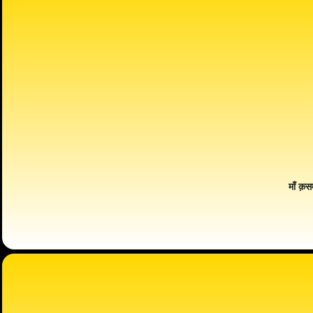
माँ क़स