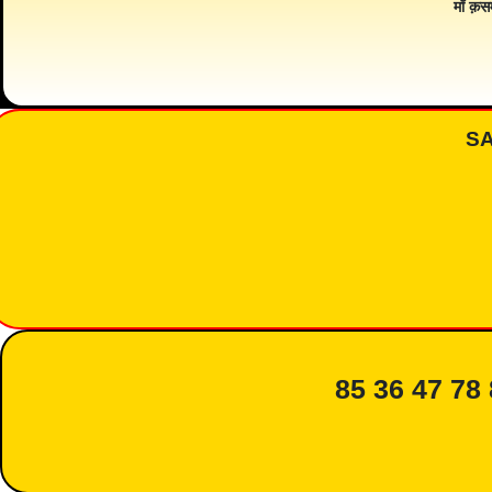
माँ क़स
S
85 36 47 78