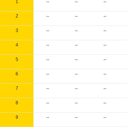
1
--
--
--
2
--
--
--
3
--
--
--
4
--
--
--
5
--
--
--
6
--
--
--
7
--
--
--
8
--
--
--
9
--
--
--