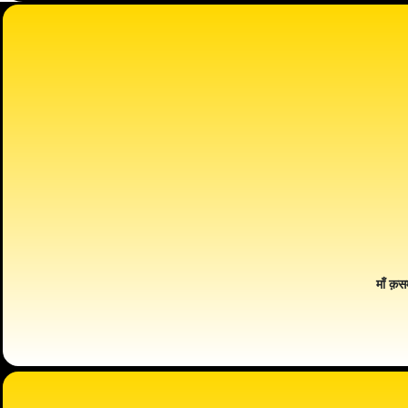
माँ क़स