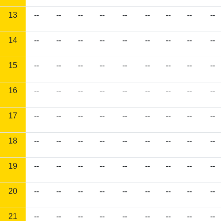
13
--
--
--
--
--
--
--
--
--
14
--
--
--
--
--
--
--
--
--
15
--
--
--
--
--
--
--
--
--
16
--
--
--
--
--
--
--
--
--
17
--
--
--
--
--
--
--
--
--
18
--
--
--
--
--
--
--
--
--
19
--
--
--
--
--
--
--
--
--
20
--
--
--
--
--
--
--
--
--
21
--
--
--
--
--
--
--
--
--