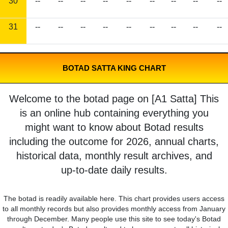
30
--
--
--
--
--
--
--
--
--
31
--
--
--
--
--
--
--
--
--
BOTAD SATTA KING CHART
Welcome to the botad page on [A1 Satta] This
is an online hub containing everything you
might want to know about Botad results
including the outcome for 2026, annual charts,
historical data, monthly result archives, and
up-to-date daily results.
The botad is readily available here. This chart provides users access
to all monthly records but also provides monthly access from January
through December. Many people use this site to see today's Botad