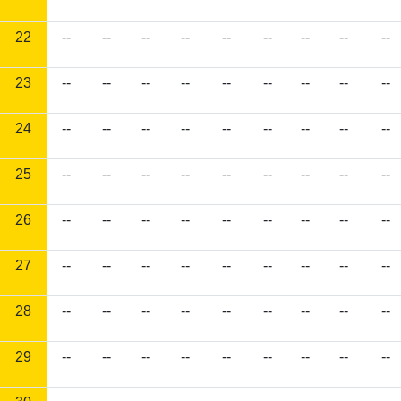
22
--
--
--
--
--
--
--
--
--
23
--
--
--
--
--
--
--
--
--
24
--
--
--
--
--
--
--
--
--
25
--
--
--
--
--
--
--
--
--
26
--
--
--
--
--
--
--
--
--
27
--
--
--
--
--
--
--
--
--
28
--
--
--
--
--
--
--
--
--
29
--
--
--
--
--
--
--
--
--