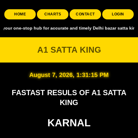
HOME
CHARTS
CONTACT
LOGIN
stop hub for accurate and timely Delhi bazar satta king, covering a
A1 SATTA KING
August 7, 2026, 1:31:16 PM
FASTAST RESULS OF A1 SATTA
KING
KARNAL