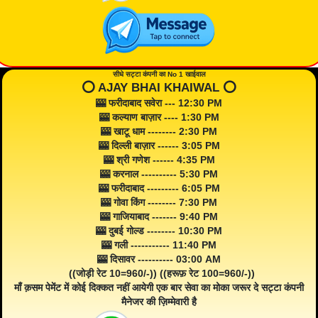
सीधे सट्टा कंपनी का No 1 खाईवाल
⭕️ AJAY BHAI KHAIWAL ⭕️
🎰 फरीदाबाद सवेरा --- 12:30 PM
🎰 कल्याण बाज़ार ---- 1:30 PM
🎰 खाटू धाम -------- 2:30 PM
🎰 दिल्ली बाज़ार ------ 3:05 PM
🎰 श्री गणेश ------ 4:35 PM
🎰 करनाल ---------- 5:30 PM
🎰 फरीदाबाद --------- 6:05 PM
🎰 गोवा किंग -------- 7:30 PM
🎰 गाजियाबाद ------- 9:40 PM
🎰 दुबई गोल्ड -------- 10:30 PM
🎰 गली ----------- 11:40 PM
🎰 दिसावर ---------- 03:00 AM
((जोड़ी रेट 10=960/-)) ((हरूफ़ रेट 100=960/-))
माँ क़सम पेमेंट में कोई दिक्कत नहीं आयेगी एक बार सेवा का मोका जरूर दे सट्टा कंपनी
मैनेजर की ज़िम्मेवारी है