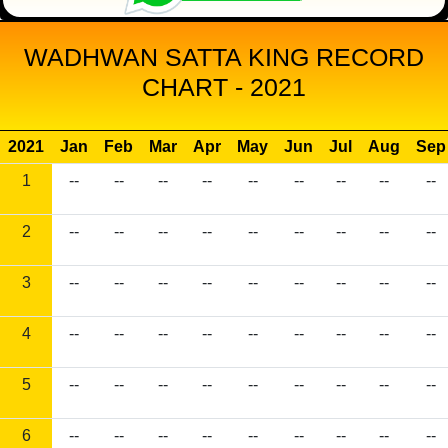
WADHWAN SATTA KING RECORD
CHART - 2021
2021
Jan
Feb
Mar
Apr
May
Jun
Jul
Aug
Sep
1
--
--
--
--
--
--
--
--
--
2
--
--
--
--
--
--
--
--
--
3
--
--
--
--
--
--
--
--
--
4
--
--
--
--
--
--
--
--
--
5
--
--
--
--
--
--
--
--
--
6
--
--
--
--
--
--
--
--
--