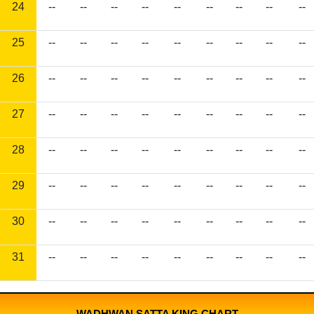
24
--
--
--
--
--
--
--
--
--
25
--
--
--
--
--
--
--
--
--
26
--
--
--
--
--
--
--
--
--
27
--
--
--
--
--
--
--
--
--
28
--
--
--
--
--
--
--
--
--
29
--
--
--
--
--
--
--
--
--
30
--
--
--
--
--
--
--
--
--
31
--
--
--
--
--
--
--
--
--
WADHWAN SATTA KING CHART