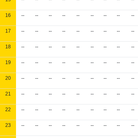
16
--
--
--
--
--
--
--
--
--
17
--
--
--
--
--
--
--
--
--
18
--
--
--
--
--
--
--
--
--
19
--
--
--
--
--
--
--
--
--
20
--
--
--
--
--
--
--
--
--
21
--
--
--
--
--
--
--
--
--
22
--
--
--
--
--
--
--
--
--
23
--
--
--
--
--
--
--
--
--