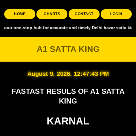
HOME
CHARTS
CONTACT
LOGIN
stop hub for accurate and timely Delhi bazar satta king, covering a
A1 SATTA KING
August 9, 2026, 12:47:44 PM
FASTAST RESULS OF A1 SATTA
KING
KARNAL