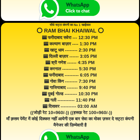
सीधे सट्टा कंपनी का No 1 खाईवाल
⭕️ RAM BHAI KHAIWAL ⭕️
🎰 फरीदाबाद सवेरा --- 12:30 PM
🎰 कल्याण बाज़ार ---- 1:30 PM
🎰 खाटू धाम -------- 2:30 PM
🎰 दिल्ली बाज़ार ------ 3:05 PM
🎰 श्री गणेश ------ 4:35 PM
🎰 करनाल ---------- 5:30 PM
🎰 फरीदाबाद --------- 6:05 PM
🎰 गोवा किंग -------- 7:30 PM
🎰 गाजियाबाद ------- 9:40 PM
🎰 दुबई गोल्ड -------- 10:30 PM
🎰 गली ----------- 11:40 PM
🎰 दिसावर ---------- 03:00 AM
((जोड़ी रेट 10=960/-)) ((हरूफ़ रेट 100=960/-))
माँ क़सम पेमेंट में कोई दिक्कत नहीं आयेगी एक बार सेवा का मोका ज़रूर दे सट्टा कंपनी
मैनेजर की ज़िम्मेवारी है