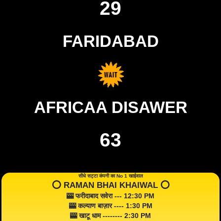
29
FARIDABAD
AFRICAA DISAWER
63
सीधे सट्टा कंपनी का No 1 खाईवाल
⭕️ RAMAN BHAI KHAIWAL ⭕️
🎰 फरीदाबाद सवेरा --- 12:30 PM
🎰 कल्याण बाज़ार ---- 1:30 PM
🎰 खाटू धाम -------- 2:30 PM