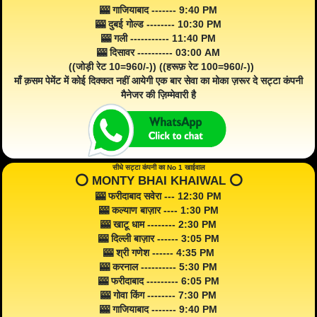
🎰 गाजियाबाद ------- 9:40 PM
🎰 दुबई गोल्ड -------- 10:30 PM
🎰 गली ----------- 11:40 PM
🎰 दिसावर ---------- 03:00 AM
((जोड़ी रेट 10=960/-)) ((हरूफ़ रेट 100=960/-))
माँ क़सम पेमेंट में कोई दिक्कत नहीं आयेगी एक बार सेवा का मोका ज़रूर दे सट्टा कंपनी
मैनेजर की ज़िम्मेवारी है
सीधे सट्टा कंपनी का No 1 खाईवाल
⭕️ MONTY BHAI KHAIWAL ⭕️
🎰 फरीदाबाद सवेरा --- 12:30 PM
🎰 कल्याण बाज़ार ---- 1:30 PM
🎰 खाटू धाम -------- 2:30 PM
🎰 दिल्ली बाज़ार ------ 3:05 PM
🎰 श्री गणेश ------ 4:35 PM
🎰 करनाल ---------- 5:30 PM
🎰 फरीदाबाद --------- 6:05 PM
🎰 गोवा किंग -------- 7:30 PM
🎰 गाजियाबाद ------- 9:40 PM