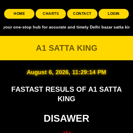
HOME
CHARTS
CONTACT
LOGIN
ne-stop hub for accurate and timely Delhi bazar satta king, coverin
A1 SATTA KING
August 6, 2026, 11:29:14 PM
FASTAST RESULS OF A1 SATTA
KING
DISAWER