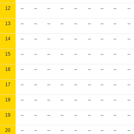
12
--
--
--
--
--
--
--
--
--
13
--
--
--
--
--
--
--
--
--
14
--
--
--
--
--
--
--
--
--
15
--
--
--
--
--
--
--
--
--
16
--
--
--
--
--
--
--
--
--
17
--
--
--
--
--
--
--
--
--
18
--
--
--
--
--
--
--
--
--
19
--
--
--
--
--
--
--
--
--
20
--
--
--
--
--
--
--
--
--