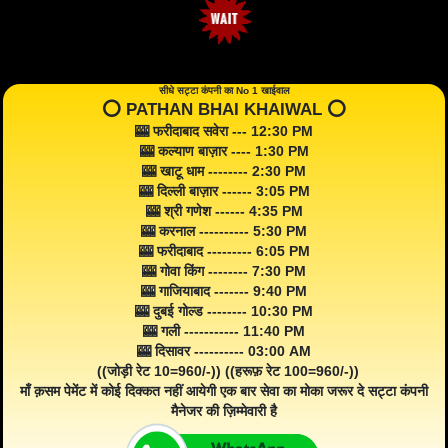
सीधे सट्टा कंपनी का No 1 खाईवाल
⭕️ PATHAN BHAI KHAIWAL ⭕️
🎰 फरीदाबाद सवेरा --- 12:30 PM
🎰 कल्याण बाज़ार ---- 1:30 PM
🎰 खाटू धाम -------- 2:30 PM
🎰 दिल्ली बाज़ार ------ 3:05 PM
🎰 श्री गणेश ------ 4:35 PM
🎰 करनाल ---------- 5:30 PM
🎰 फरीदाबाद --------- 6:05 PM
🎰 गोवा किंग -------- 7:30 PM
🎰 गाजियाबाद ------- 9:40 PM
🎰 दुबई गोल्ड -------- 10:30 PM
🎰 गली ----------- 11:40 PM
🎰 दिसावर ---------- 03:00 AM
((जोड़ी रेट 10=960/-)) ((हरूफ़ रेट 100=960/-))
माँ क़सम पेमेंट में कोई दिक्कत नहीं आयेगी एक बार सेवा का मोका जरूर दे सट्टा कंपनी
मैनेजर की ज़िम्मेवारी है