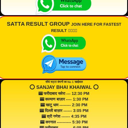
SATTA RESULT GROUP
JOIN HERE FOR FASTEST
RESULT 👇🏾👇🏾
सीधे सट्टा कंपनी का No 1 खाईवाल
⭕️ SANJAY BHAI KHAIWAL ⭕️
🎰 फरीदाबाद सवेरा --- 12:30 PM
🎰 कल्याण बाज़ार ---- 1:30 PM
🎰 खाटू धाम -------- 2:30 PM
🎰 दिल्ली बाज़ार ------ 3:05 PM
🎰 श्री गणेश ------ 4:35 PM
🎰 करनाल ---------- 5:30 PM
🎰 फरीदाबाद --------- 6:05 PM