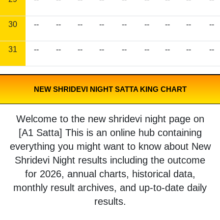
30
--
--
--
--
--
--
--
--
--
31
--
--
--
--
--
--
--
--
--
NEW SHRIDEVI NIGHT SATTA KING CHART
Welcome to the new shridevi night page on
[A1 Satta] This is an online hub containing
everything you might want to know about New
Shridevi Night results including the outcome
for 2026, annual charts, historical data,
monthly result archives, and up-to-date daily
results.