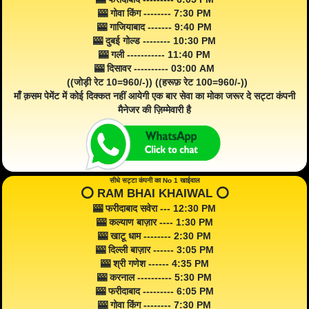
🎰 गोवा किंग -------- 7:30 PM
🎰 गाजियाबाद ------- 9:40 PM
🎰 दुबई गोल्ड -------- 10:30 PM
🎰 गली ----------- 11:40 PM
🎰 दिसावर ---------- 03:00 AM
((जोड़ी रेट 10=960/-)) ((हरूफ़ रेट 100=960/-))
माँ क़सम पेमेंट में कोई दिक्कत नहीं आयेगी एक बार सेवा का मोका जरूर दे सट्टा कंपनी
मैनेजर की ज़िम्मेवारी है
सीधे सट्टा कंपनी का No 1 खाईवाल
⭕️ RAM BHAI KHAIWAL ⭕️
🎰 फरीदाबाद सवेरा --- 12:30 PM
🎰 कल्याण बाज़ार ---- 1:30 PM
🎰 खाटू धाम -------- 2:30 PM
🎰 दिल्ली बाज़ार ------ 3:05 PM
🎰 श्री गणेश ------ 4:35 PM
🎰 करनाल ---------- 5:30 PM
🎰 फरीदाबाद --------- 6:05 PM
🎰 गोवा किंग -------- 7:30 PM