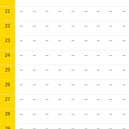
21
--
--
--
--
--
--
--
--
--
22
--
--
--
--
--
--
--
--
--
23
--
--
--
--
--
--
--
--
--
24
--
--
--
--
--
--
--
--
--
25
--
--
--
--
--
--
--
--
--
26
--
--
--
--
--
--
--
--
--
27
--
--
--
--
--
--
--
--
--
28
--
--
--
--
--
--
--
--
--
29
--
--
--
--
--
--
--
--
--