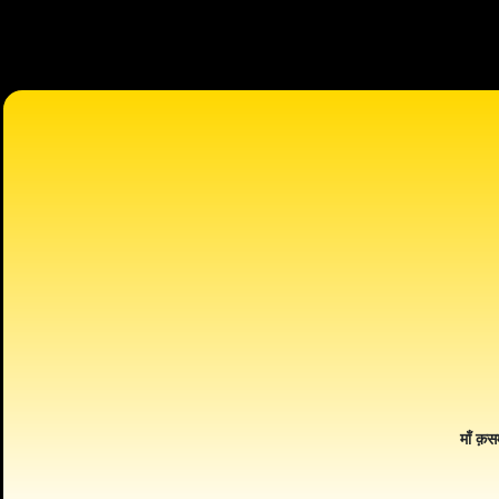
माँ क़स