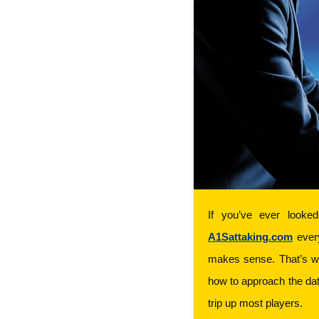
A1Sattaking.com
 ever
makes sense. That’s wh
how to approach the dat
trip up most players.