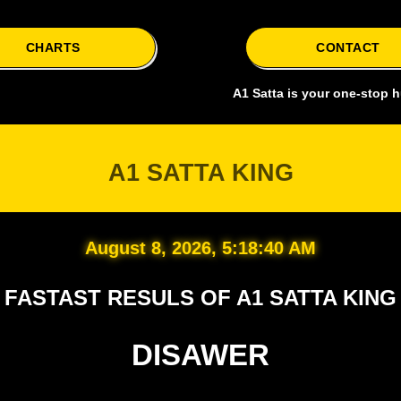
CHARTS
CONTACT
A1 Satta is your one-stop hub for accu
A1 SATTA KING
August 8, 2026, 5:18:41 AM
FASTAST RESULS OF A1 SATTA KING
DISAWER