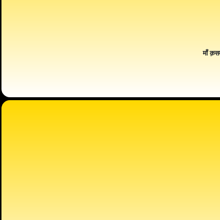
माँ क़स