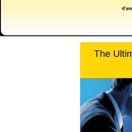
माँ क़स
The Ulti