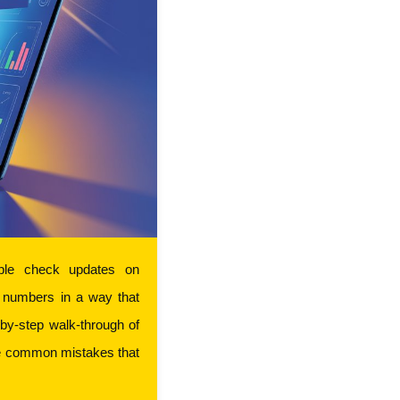
If you’ve ever looked at a result chart and felt lost, you’re not alone. Many people check updates on 
 numbers in a way that 
by-step walk-through of 
e common mistakes that 