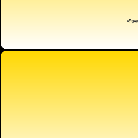
माँ क़स