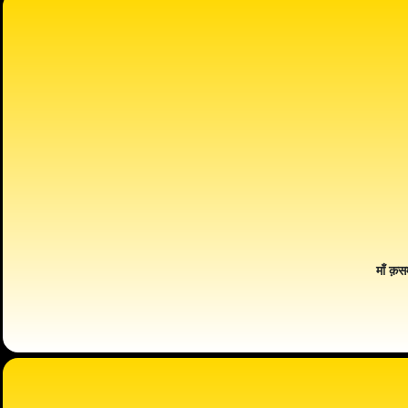
माँ क़स