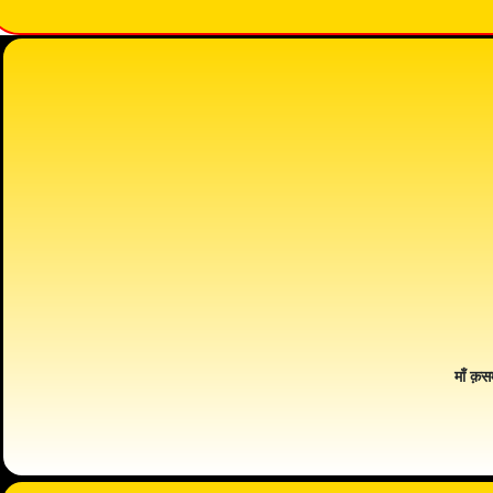
माँ क़स