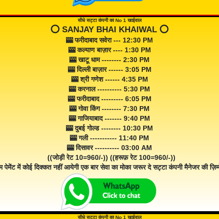
सीधे सट्टा कंपनी का No 1 खाईवाल
⭕️ SANJAY BHAI KHAIWAL ⭕️
🎰 फरीदाबाद सवेरा --- 12:30 PM
🎰 कल्याण बाज़ार ---- 1:30 PM
🎰 खाटू धाम -------- 2:30 PM
🎰 दिल्ली बाज़ार ------ 3:05 PM
🎰 श्री गणेश ------ 4:35 PM
🎰 करनाल ---------- 5:30 PM
🎰 फरीदाबाद --------- 6:05 PM
🎰 गोवा किंग -------- 7:30 PM
🎰 गाजियाबाद ------- 9:40 PM
🎰 दुबई गोल्ड -------- 10:30 PM
🎰 गली ----------- 11:40 PM
🎰 दिसावर ---------- 03:00 AM
((जोड़ी रेट 10=960/-)) ((हरूफ़ रेट 100=960/-))
म पेमेंट में कोई दिक्कत नहीं आयेगी एक बार सेवा का मोका जरूर दे सट्टा कंपनी मैनेजर की ज़िम्म
सीधे सट्टा कंपनी का No 1 खाईवाल