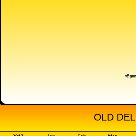
माँ क़स
OLD DEL