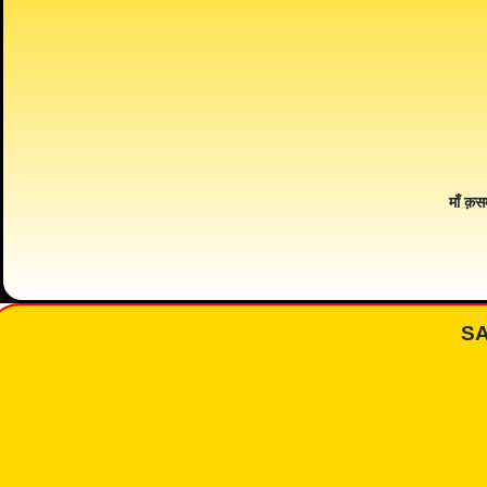
माँ क़स
S