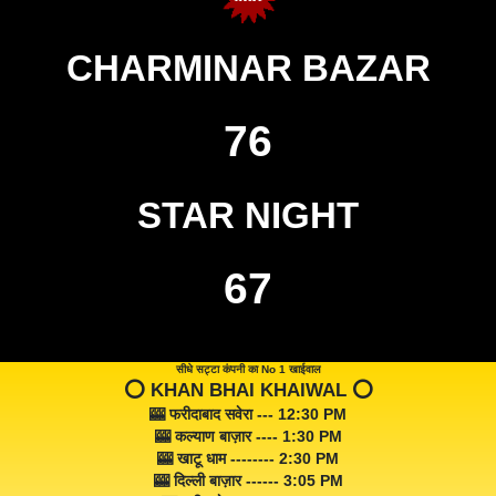
CHARMINAR BAZAR
76
STAR NIGHT
67
सीधे सट्टा कंपनी का No 1 खाईवाल
⭕️ KHAN BHAI KHAIWAL ⭕️
🎰 फरीदाबाद सवेरा --- 12:30 PM
🎰 कल्याण बाज़ार ---- 1:30 PM
🎰 खाटू धाम -------- 2:30 PM
🎰 दिल्ली बाज़ार ------ 3:05 PM