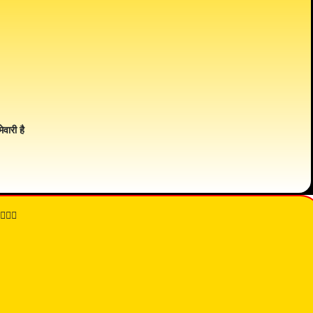
ेवारी है
👇🏾