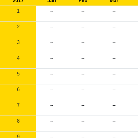
2017
Jan
Feb
Mar
1
--
--
--
2
--
--
--
3
--
--
--
4
--
--
--
5
--
--
--
6
--
--
--
7
--
--
--
8
--
--
--
9
--
--
--